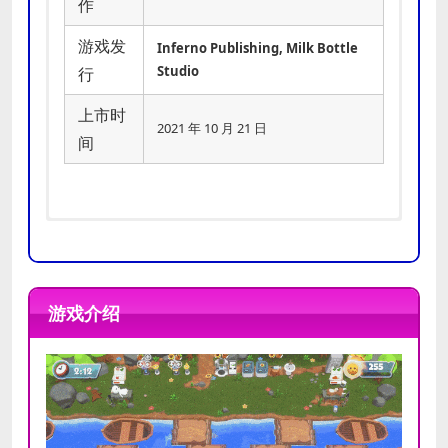
作
游戏发
Inferno Publishing, Milk Bottle
Studio
行
上市时
2021 年 10 月 21 日
间
需要 64 位处理器和操作系统
需要 64 位处理器和操作系统
操作系统:
操作系统:
Window 7 64 Bit
Windows 10 64 Bit
游戏介绍
处理器:
处理器:
Intel i3-2100 / AMD A8-
Intel i5-650 / AMD A10-
推荐
5600k
5800K
最低
配置
内存:
内存:
2048 MB RAM
4096 MB RAM
配置
显卡:
显卡:
NVIDIA GeForce GTX 560 /
Nvidia GeForce GTX 650 /
AMD Radeon HD 7790 / Intel UHD
Radeon HD 7510
630
存储空间:
需要 4000 MB 可用空间