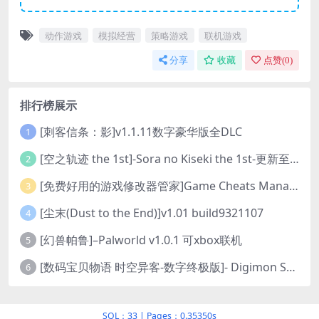
动作游戏
模拟经营
策略游戏
联机游戏
分享
收藏
点赞(
0
)
排行榜展示
[刺客信条：影]v1.1.11数字豪华版全DLC
1
[空之轨迹 the 1st]-Sora no Kiseki the 1st-更新至v1.06.4-全DLC
2
[免费好用的游戏修改器管家]Game Cheats Manager
3
[尘末(Dust to the End)]v1.01 build9321107
4
[幻兽帕鲁]–Palworld v1.0.1 可xbox联机
5
[数码宝贝物语 时空异客-数字终极版]- Digimon Story Time Stranger-Build.23514637
6
SQL：33
|
Pages：0.35350s