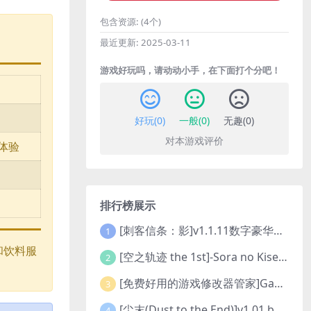
包含资源:
(4个)
最近更新:
2025-03-11
游戏好玩吗，请动动小手，在下面打个分吧！
好玩(
0
)
一般(
0
)
无趣(
0
)
对本游戏评价
先体验
排行榜展示
[刺客信条：影]v1.1.11数字豪华版全DLC
1
和饮料服
[空之轨迹 the 1st]-Sora no Kiseki the 1st-更新至v1.06.4-全DLC
2
[免费好用的游戏修改器管家]Game Cheats Manager
3
[尘末(Dust to the End)]v1.01 build9321107
4