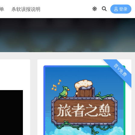
单
杀软误报说明
登录
普V免费