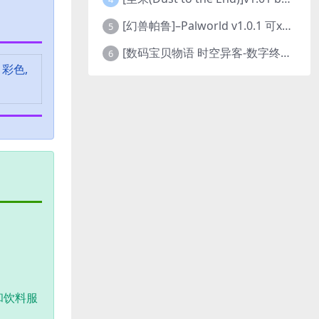
[幻兽帕鲁]–Palworld v1.0.1 可xbox联机
5
[数码宝贝物语 时空异客-数字终极版]- Digimon Story Time Stranger-Build.23514637
6
 彩色,
和饮料服