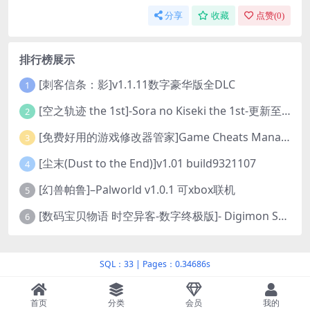
分享
收藏
点赞(
0
)
排行榜展示
[刺客信条：影]v1.1.11数字豪华版全DLC
1
[空之轨迹 the 1st]-Sora no Kiseki the 1st-更新至v1.06.4-全DLC
2
[免费好用的游戏修改器管家]Game Cheats Manager
3
[尘末(Dust to the End)]v1.01 build9321107
4
[幻兽帕鲁]–Palworld v1.0.1 可xbox联机
5
[数码宝贝物语 时空异客-数字终极版]- Digimon Story Time Stranger-Build.23514637
6
SQL：33
|
Pages：0.34686s
首页
分类
会员
我的