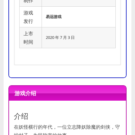
制作
游戏
易远游戏
发行
上市
2020 年 7 月 3 日
时间
推荐
操作系统:
Win 7,Win 8,Win10
配置
处理器:
Intel(R) Core(TM) i5-4460
游戏介绍
最低
内存:
8 GB RAM
配置
显卡:
2G显存以上的显卡
DirectX 版本:
9.0
介绍
存储空间:
需要 300 MB 可用空间
在妖怪横行的年代，一位立志降妖除魔的剑侠，守