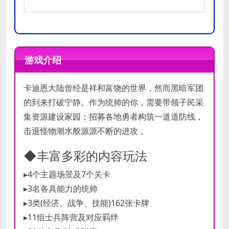
操作系统:
操作系统:
Window 7, 8, 10 (64位)
Window 10 (64位)
处理器:
处理器:
2.4 Ghz
3.2 Ghz
游戏介绍
最低
推荐
内存:
内存:
4 GB RAM
8 GB RAM
配置
配置
显卡:
显卡:
512MB显存
1GB显存
卡迪恩大陆曾经是祥和富饶的世界，然而黑暗军团
DirectX 版本:
DirectX 版本:
10
11
存储空间:
存储空间:
需要 800 MB 可用空间
需要 800 MB 可用空间
的到来打破宁静。作为统帅的你，需要带领子民采
集资源建设家园；招募各地勇者构筑一道道防线，
击退怪物潮水般源源不断的进攻 。
◆丰富多彩的内容玩法
▸4个主题场景及7个关卡
▸3名各具能力的统帅
▸3类(经济、战争、技能)162张卡牌
▸11组士兵阵营及对应羁绊