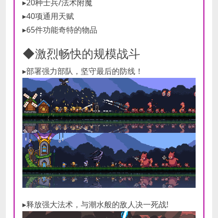
▸20种士兵/法术附魔
▸40项通用天赋
▸65件功能奇特的物品
◆激烈畅快的规模战斗
▸部署强力部队，坚守最后的防线！
▸释放强大法术，与潮水般的敌人决一死战!