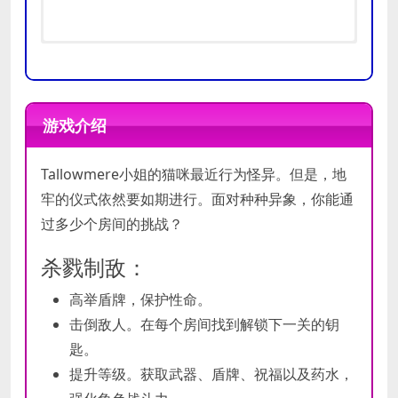
需要 64 位处理器和操作系统
需要 64 位处理器和操作系统
操作系统:
操作系统:
Windows 7 SP1或更高版
Windows 10
游戏介绍
推荐
本
处理器:
2.6 GHz
配置
最低
处理器:
网络:
宽带互联网连接
64 位
Tallowmere小姐的猫咪最近行为怪异。但是，地
配置
内存:
声卡:
2 GB RAM
✓
显卡:
着色器模型4.0
牢的仪式依然要如期进行。面对种种异象，你能通
DirectX 版本:
11
过多少个房间的挑战？
存储空间:
需要 200 MB 可用空间
杀戮制敌：
高举盾牌，保护性命。
击倒敌人。在每个房间找到解锁下一关的钥
匙。
提升等级。获取武器、盾牌、祝福以及药水，