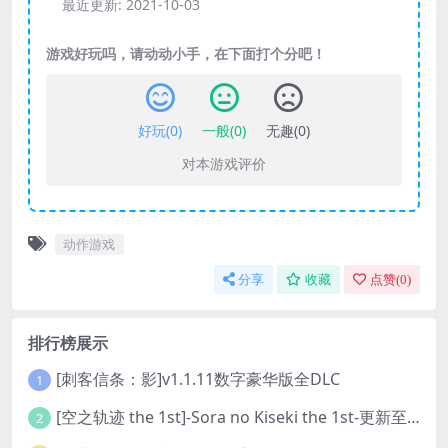
最近更新:
2021-10-03
游戏好玩吗，请动动小手，在下面打个分吧！
好玩(
0
)
一般(
0
)
无趣(
0
)
对本游戏评价
动作游戏
分享
收藏
点赞(
0
)
排行榜展示
[刺客信条：影]v1.1.11数字豪华版全DLC
1
[空之轨迹 the 1st]-Sora no Kiseki the 1st-更新至v1.06.4-全DLC
2