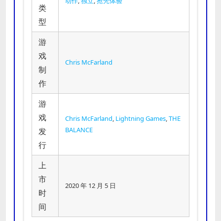
动作
,
独立
,
抢先体验
类
型
游
戏
Chris McFarland
制
作
游
戏
Chris McFarland
,
Lightning Games
,
THE
BALANCE
发
行
上
市
2020 年 12 月 5 日
时
间