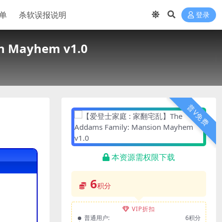
单
杀软误报说明
登录
 Mayhem v1.0
普V免费
本资源需权限下载
6
积分
VIP折扣
普通用户:
6积分