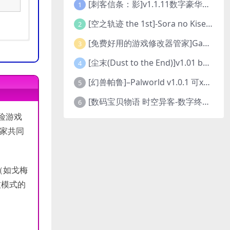
[刺客信条：影]v1.1.11数字豪华版全DLC
1
[空之轨迹 the 1st]-Sora no Kiseki the 1st-更新至v1.06.4-全DLC
2
[免费好用的游戏修改器管家]Game Cheats Manager
3
[尘末(Dust to the End)]v1.01 build9321107
4
[幻兽帕鲁]–Palworld v1.0.1 可xbox联机
5
[数码宝贝物语 时空异客-数字终极版]- Digimon Story Time Stranger-Build.23514637
6
险游戏
家共同
（如戈梅
技模式的