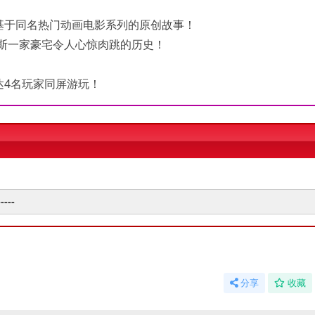
基于同名热门动画电影系列的原创故事！
斯一家豪宅令人心惊肉跳的历史！
达4名玩家同屏游玩！
----
分享
收藏