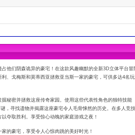
64 Bit)
64 Bit)
6 1035T Processor 2.6GHz
 AMD FX-4350
deon HD 7950 3GB VRAM
侵占他们阴森诡异的豪宅！在这款风趣幽默的全新3D立体平台冒
间
斯利、戈梅斯和莫蒂西亚拯救亚当斯一家的豪宅，可供多达4名玩
 X 11
 X 11
发掘秘密并拯救这座传奇家园。使用这些代表性角色的独特技能
解谜，寻找遗物并揭露这座豪宅令人毛骨悚然的历史。在多人竞
方以夺取胜利。享受惊心动魄的家庭游戏之夜！
一家的豪宅，享受令人心惊肉跳的美好时光！