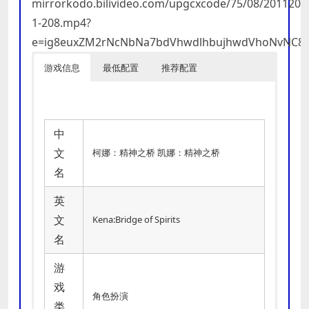
mirrorkodo.bilivideo.com/upgcxcode/75/08/2011208
1-208.mp4?
e=ig8euxZM2rNcNbNa7bdVhwdlhbujhwdVhoNvNC8BqJI
游戏信息
最低配置
推荐配置
中
文
柯娜：精神之桥 凯娜：精神之桥
名
英
文
Kena:Bridge of Spirits
名
游
戏
角色扮演
类