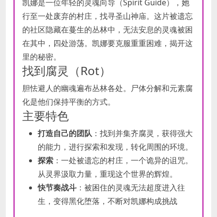
凯娜是一位年轻的灵魂向导（Spirit Guide），她
行至一处废弃的村庄，找寻圣山神庙。这片被遗忘
的社区隐藏在蔓生的丛林中，无法安息的灵魂被困
在其中，四处游荡。凯娜要克服重重困难，揭开这
里的秘密。
找到腐灵（Rot）
胆怯避人的幽魂遍布丛林各处。尸体分解和元素腐
化是他们保持平衡的方式。
主要特色
打造自己的团队
：找到并集齐腐灵，获得强大
的能力，进行探索和发现，转化周围的环境。
探索
：一处被遗忘的村庄，一个诡异的诅咒。
从灵界汲取力量，重现这个世界的辉煌。
快节奏战斗
：被困住的灵魂无法超度进入往
生，变得黑化堕落，不断对凯娜构成挑战