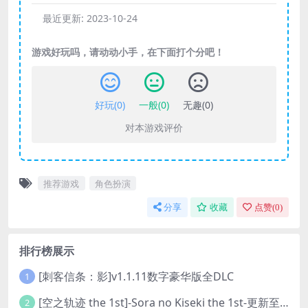
最近更新:
2023-10-24
游戏好玩吗，请动动小手，在下面打个分吧！
好玩(
0
)
一般(
0
)
无趣(
0
)
对本游戏评价
推荐游戏
角色扮演
分享
收藏
点赞(
0
)
排行榜展示
[刺客信条：影]v1.1.11数字豪华版全DLC
1
[空之轨迹 the 1st]-Sora no Kiseki the 1st-更新至v1.06.4-全DLC
2