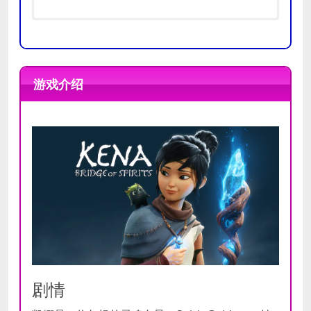
操作系统
操作系统
64 位 Windows 7/8.1/10
64 位 Windows 7/8.1/10
处理器
游戏介绍
处理器
AMD FX-6100/Intel i3-3220 或同
处理器
AMD Ryzen 5 2600X/Intel i7-
等产品
6700K or Equivalent
推荐
内存
16 GB RAM
内存
12 GB RAM
配置
存储空间
25 GB
最低
DirectX
Version 12
配置
存储空间
25 GB
显卡
AMD Radeon RX Vega 56 8GB/
Nvidia GeForce GTX 1070 8GB or
DirectX
版本 11
Equivalent
显卡
AMD Radeon R7 360 2GB/NVIDIA
GeForce GTX 650 Ti 2GB or Equivalent
剧情