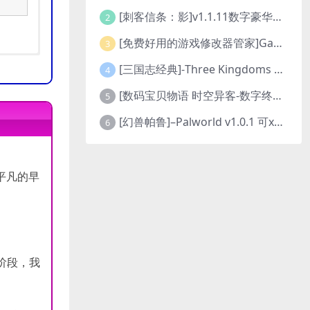
[刺客信条：影]v1.1.11数字豪华版全DLC
2
[免费好用的游戏修改器管家]Game Cheats Manager
3
[三国志经典]-Three Kingdoms Classic-Build.24048091-v1.0.0+5
4
[数码宝贝物语 时空异客-数字终极版]- Digimon Story Time Stranger-Build.23514637
5
[幻兽帕鲁]–Palworld v1.0.1 可xbox联机
6
在一个平凡的早
阶段，我