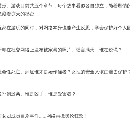
遁形。游戏目前共五个章节，每个故事看似各自独立，随着剧情
隐藏着惊天的秘密……
玩家在游玩的同时，对网络本身也能产生反思，学会保护好个人
子却在社交网络上发布被家暴的照片。谣言满天，谁在说谎？
社会性死亡。到底谁才是始作俑者？女性的安全又该由谁去保护
发扑朔迷离。谁是凶手，谁是受害者？
前女团成员自杀事件……网络再掀舆论狂欢！