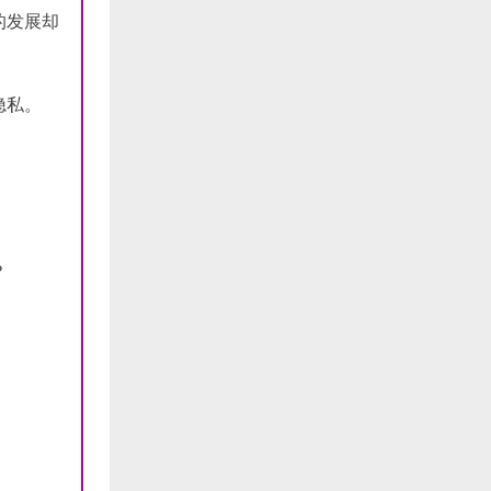
的发展却
隐私。
？