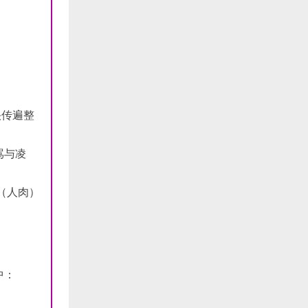
快传遍整
骂与凌
（人肉）
中：