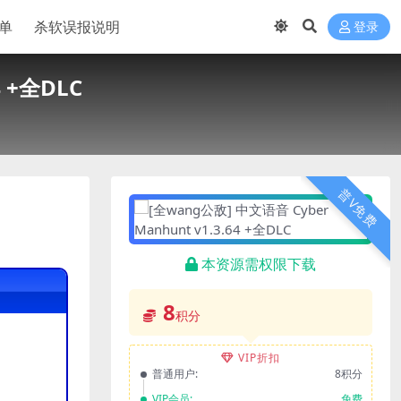
单
杀软误报说明
登录
4 +全DLC
普V免费
本资源需权限下载
8
积分
VIP折扣
普通用户:
8积分
VIP会员:
免费