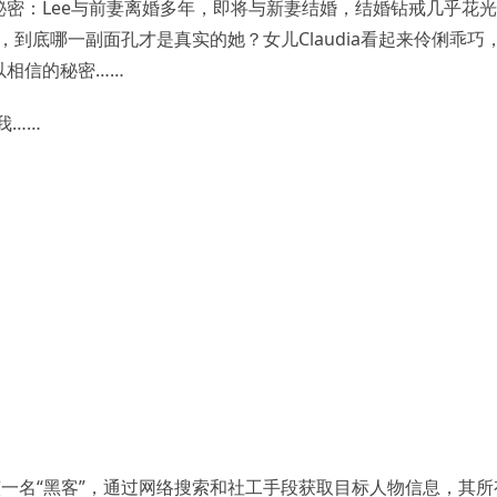
密：Lee与前妻离婚多年，即将与新妻结婚，结婚钻戒几乎花
致，到底哪一副面孔才是真实的她？女儿Claudia看起来伶俐乖巧
以相信的秘密……
我……
一名“黑客”，通过网络搜索和社工手段获取目标人物信息，其所