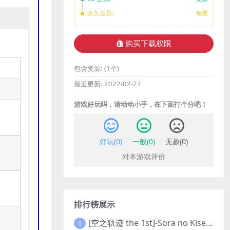
永久会员:
免费
购买下载权限
包含资源:
(1个)
最近更新:
2022-02-27
游戏好玩吗，请动动小手，在下面打个分吧！
好玩(
0
)
一般(
0
)
无趣(
0
)
对本游戏评价
排行榜展示
[空之轨迹 the 1st]-Sora no Kiseki the 1st-更新至v1.06.4-全DLC
1