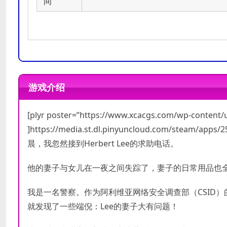
间
操作系统:
操作系统:
Windows 7/8/10
Windows 7/8/10
处理器:
处理器:
Intel(R) Core(TM) i3-
Intel(R) Core(TM) i5
游戏介绍
内存:
内存:
4 GB RAM
8 GB RAM
最低配置
推荐配置
显卡:
显卡:
NVIDIA GeForce GT 610
NVIDIA GeForce GT 63
[plyr poster=”https://www.xcacgs.com/wp-content
DirectX 版本:
DirectX 版本:
9.0c
9.0c
存储空间:
存储空间:
需要 3 GB 可用空间
需要 3 GB 可用空
]https://media.st.dl.pinyuncloud.com/steam/ap
声卡:
声卡:
100% DirectX 9.0c comp
100% DirectX 9.0c com
晨，我忽然接到Herbert Lee的求助电话。
他的妻子与女儿在一夜之间失踪了，妻子的日常用品也全
我是一名警察。作为阿利维亚网络安全调查部（CSID
就发现了一些端倪：Lee的妻子大有问题！