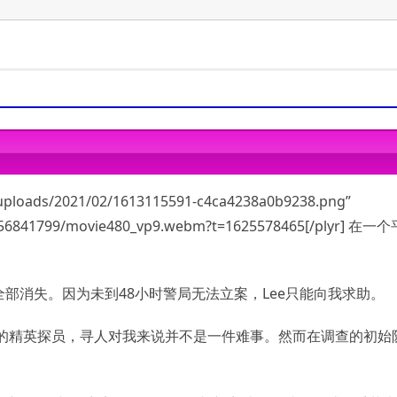
3220
-3470
0
/uploads/2021/02/1613115591-c4ca4238a0b9238.png”
间
ps/256841799/movie480_vp9.webm?t=1625578465[/plyr] 
atible sound card
patible sound card
部消失。因为未到48小时警局无法立案，Lee只能向我求助。
）的精英探员，寻人对我来说并不是一件难事。然而在调查的初始