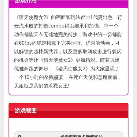
游戏介绍
AMD 8350
最低
内存:
8 GB RAM
《猎天使魔女2》的画面和玩法都比1代更出色，行
配置
显卡:
GTX 750Ti
存储空间:
需要 20 GB 可用空间
云流水般的打击combo得以继承和加强。每一个
附注事项:
1080p, 16:9
动作都能天衣无缝地完美衔接，游戏中的一切都能
recommended
在60fps的稳定帧数下完美运行。优秀的动画，可
以解锁的超棒新武器，以及更多取消攻击进行躲闪
的机会等让《猎天使魔女2》更加精彩。随着贝姐
优雅奔跑的舞步，《猎天使魔女2》为大家呈现了
一个10小时的杀戮盛宴，在死亡天使和恶魔面前，
贝姐就是我们的杀戮女王!
游戏截图
-----------------------点击查看更多游戏图片-----------