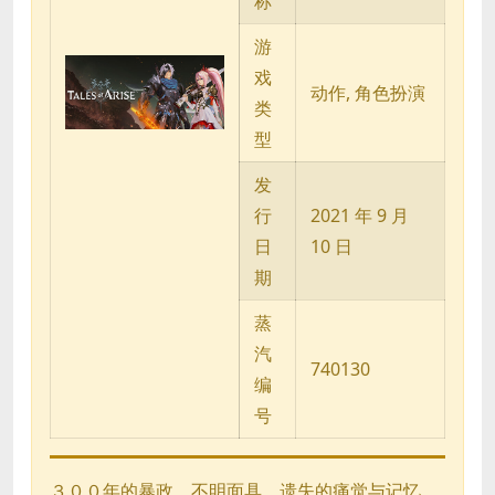
称
游
戏
动作, 角色扮演
类
型
发
行
2021 年 9 月
日
10 日
期
蒸
汽
740130
编
号
３００年的暴政、不明面具、遗失的痛觉与记忆。