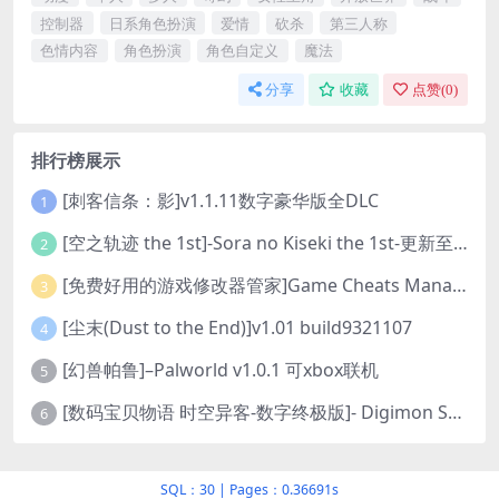
控制器
日系角色扮演
爱情
砍杀
第三人称
色情内容
角色扮演
角色自定义
魔法
分享
收藏
点赞(
0
)
排行榜展示
[刺客信条：影]v1.1.11数字豪华版全DLC
1
[空之轨迹 the 1st]-Sora no Kiseki the 1st-更新至v1.06.4-全DLC
2
[免费好用的游戏修改器管家]Game Cheats Manager
3
[尘末(Dust to the End)]v1.01 build9321107
4
[幻兽帕鲁]–Palworld v1.0.1 可xbox联机
5
[数码宝贝物语 时空异客-数字终极版]- Digimon Story Time Stranger-Build.23514637
6
SQL：30
|
Pages：0.36691s