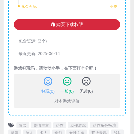
永久会员:
免费
购买下载权限
包含资源:
(2个)
最近更新:
2025-06-14
游戏好玩吗，请动动小手，在下面打个分吧！
好玩(
0
)
一般(
0
)
无趣(
0
)
对本游戏评价
冒险
剧情丰富
动作
动作游戏
动作角色扮演
动漫
单人
多人
奇幻
女性主角
开放世界
战斗