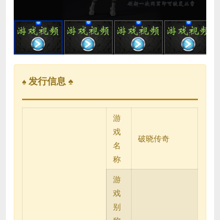
发行信息 ♠
♠
游
戏
破晓传奇
名
称
游
戏
别