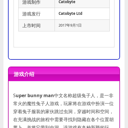
游戏制作
Catobyte
游戏发行
Catobyte Ltd
上市时间
2017年9月1日
操作系
操作系
Windows 7 (64-bit)
Windows 10 (64-bit)
统
统
游戏介绍
处理器
处理器
内存
内存
2 GB RAM
8 GB RAM
S
uper bunny man
中文名称超级兔子人，是一非
显卡
显卡
Dedicated
常火的魔性兔子人游戏，玩家将在游戏中扮演一位
穿着兔子服装的家伙跳过虫洞，穿越时间和空间，
DirectX
DirectX
11
11
版本
版本
在充满挑战的旅程中需要寻找到隐藏在各个位置胡
萝卜，并将它带到虫洞。该游戏有各种新颖的玩