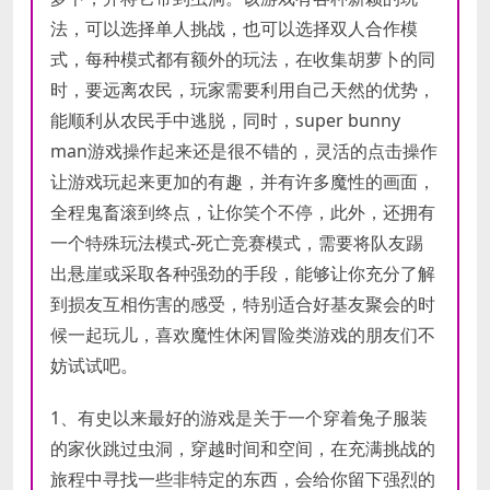
存储空
存储空
需要 700 MB 可用空间
需要 700 MB 可用空间
间
间
法，可以选择单人挑战，也可以选择双人合作模
式，每种模式都有额外的玩法，在收集胡萝卜的同
声卡
声卡
时，要远离农民，玩家需要利用自己天然的优势，
能顺利从农民手中逃脱，同时，super bunny
man游戏操作起来还是很不错的，灵活的点击操作
让游戏玩起来更加的有趣，并有许多魔性的画面，
全程鬼畜滚到终点，让你笑个不停，此外，还拥有
一个特殊玩法模式-死亡竞赛模式，需要将队友踢
出悬崖或采取各种强劲的手段，能够让你充分了解
到损友互相伤害的感受，特别适合好基友聚会的时
候一起玩儿，喜欢魔性休闲冒险类游戏的朋友们不
妨试试吧。
1、有史以来最好的游戏是关于一个穿着兔子服装
的家伙跳过虫洞，穿越时间和空间，在充满挑战的
旅程中寻找一些非特定的东西，会给你留下强烈的