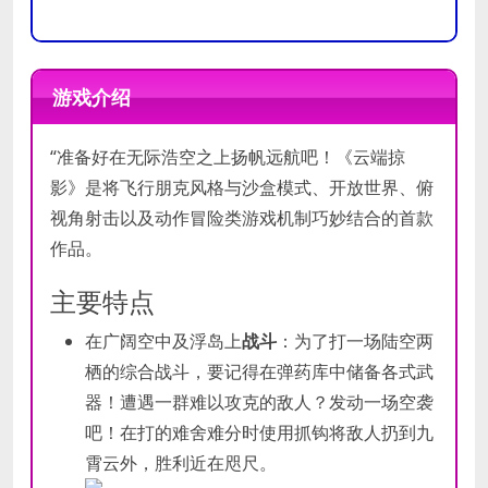
操作系
操作系
统
统
游戏介绍
处理器
处理器
“准备好在无际浩空之上扬帆远航吧！《云端掠
内存
内存
影》是将飞行朋克风格与沙盒模式、开放世界、俯
显卡
显卡
视角射击以及动作冒险类游戏机制巧妙结合的首款
DirectX
DirectX
作品。
版本
版本
主要特点
存储空
存储空
间
间
在广阔空中及浮岛上
战斗
：为了打一场陆空两
声卡
声卡
栖的综合战斗，要记得在弹药库中储备各式武
器！遭遇一群难以攻克的敌人？发动一场空袭
吧！在打的难舍难分时使用抓钩将敌人扔到九
霄云外，胜利近在咫尺。