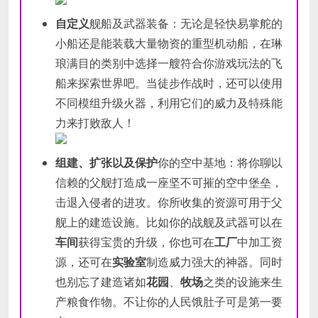
自定义
舰船及武器装备：无论是轻快易掌舵的
小船还是能装载大量物资的重型机动船，在琳
琅满目的类别中选择一艘符合你游戏玩法的飞
船来探索世界吧。当徒步作战时，还可以使用
不同模组升级火器，利用它们的威力及特殊能
力来打败敌人！
组建、扩张以及保护
你的空中基地：将你聊以
信赖的父舰打造成一座坚不可摧的空中堡垒，
击退入侵者的进攻。你所收集的资源可用于父
舰上的建造设施。比如你的战舰及武器可以在
车间
获得宝贵的升级，你也可在
工厂
中加工资
源，还可在
实验室
制造威力强大的神器。同时
也别忘了建造诸如
花园
、
牧场
之类的设施来生
产粮食作物。不让你的人民饿肚子可是第一要