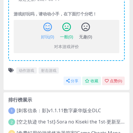
游戏好玩吗，请动动小手，在下面打个分吧！
好玩(
0
)
一般(
0
)
无趣(
0
)
对本游戏评价
动作游戏
射击游戏
分享
收藏
点赞(
0
)
排行榜展示
[刺客信条：影]v1.1.11数字豪华版全DLC
1
[空之轨迹 the 1st]-Sora no Kiseki the 1st-更新至v1.06.4-全DLC
2