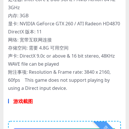
3GHz
内存: 3GB
显卡: NVIDIA GeForce GTX 260 / ATI Radeon HD4870
DirectX 版本: 11
网络: 宽带互联网连接
存储空间: 需要 4.8G 可用空间
声卡: DirectX 9.0c or above & 16 bit stereo, 48KHz
WAVE file can be played
附注事项: Resolution & Frame rate: 3840 x 2160,
60fps This game does not support playing by
using a Direct input device.
游戏截图