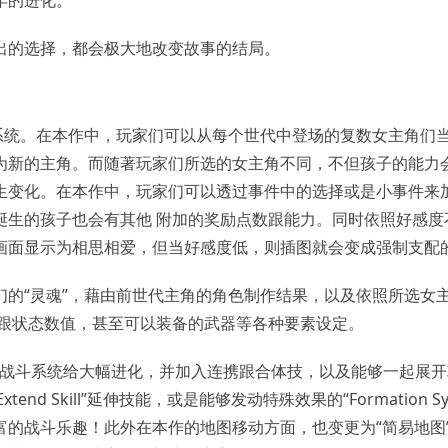
出的选择，都会极大地改变故事的结局。
系统。在本作中，玩家们可以从每个世代中登场的复数女主角们
为新的主角。而随著玩家们所选的女主角不同，不但孩子的能力
生变化。在本作中，玩家们可以透过事件中的选择或是小事件来
诞生的孩子也会有其他 附加的奖励点数跟能力。同时依照好感度
画面显示为相思相爱，但当好感度低，则插图就会变成强制支配
的“灵魂”，藉由前世代主角的角色制作结果，以及依照所选女
貌跟状态数值，甚至可以装备的武器等各种要素设定。
e”延伸回合战斗系统给大幅进化，并加入连携跟合体技，以及能够一起展
xtend Skill”延伸技能，或是能够发动特殊效果的“Formation Sy
的战斗乐趣！此外在本作的地图移动方面，也变更为“简易地图