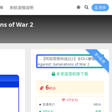
单
杀软误报说明
登录
 of War 2
普V免费
本资源需权限下载
6
积分
VIP折扣
普通用户:
6积分
VIP会员:
免费