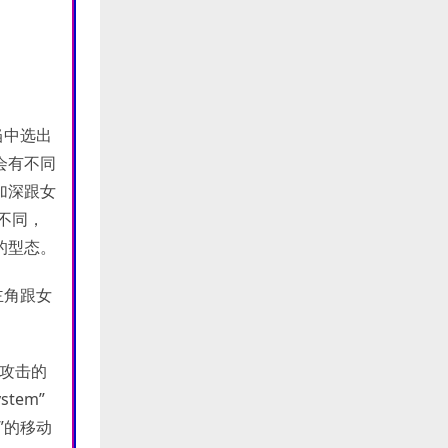
当中选出
会有不同
加深跟女
不同，
的型态。
主角跟女
开攻击的
stem”
”的移动