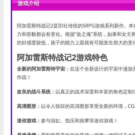
游戏介绍
处理器:
处理器:
2.13GHz Intel Core2
3GHz Intel i3 or eq
推荐配置
内存:
内存:
1 GB RAM
4 GB RAM
最低配置
显卡:
显卡:
DirectX 9.0c compatib
DirectX 9.0c compati
DirectX 版本:
声卡:
DirectX 9.0c compati
9.0c
阿加雷斯特战记2是ID社传统的SRPG游戏系列新作
存储空间:
需要 7 GB 可用空
力和容貌都会有变化。根据“血之魂”系统，如果和女主
声卡:
DirectX 9.0c compatib
的好感度较低，孩子的能力上面就有可能发生很大的变
阿加雷斯特战记2游戏特色
全新的阿加雷斯特宇宙
：在这个全新设计的宇宙中漫游
作战！
改良的战斗系统
：以真正的战术深度和丰富的角色定制
高清图形
：以令人惊叹的高清图形享受全新的环境，C
迷你游戏
：参与浴缸、指压和按摩等迷你游戏！
灵魂承继
：看到您最喜欢的女英雄一代接一代经过几十