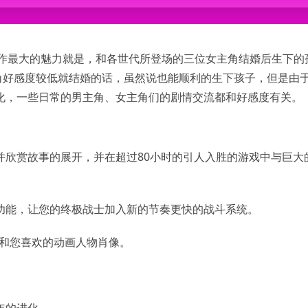
 Duo or equivalent
uivalent
le graphics card with 64Mb RAM and support for v3 shaders
ble graphics card with 128Mb RAM and support for v3 shaders
ble sound card
。本作最大的魅力就是，和各世代所登场的三位女主角结婚后生下的
间
角好感度较低就结婚的话，虽然说也能顺利的生下孩子，但是由
le sound card
化，一些日常的男主角、女主角们的剧情交流都和好感度有关。
并欣赏故事的展开，并在超过80小时的引人入胜的游戏中与巨大
功能，让您的终极战士加入新的节奏更快的战斗系统。
G和您喜欢的动画人物肖像。
年的进化。