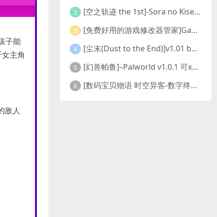
[空之轨迹 the 1st]-Sora no Kiseki the 1st-更新至v1.06.4-全DLC
2
[免费好用的游戏修改器管家]Game Cheats Manager
3
孩子能
[尘末(Dust to the End)]v1.01 build9321107
4
于女主角
[幻兽帕鲁]–Palworld v1.0.1 可xbox联机
5
[数码宝贝物语 时空异客-数字终极版]- Digimon Story Time Stranger-Build.23514637
6
的敌人