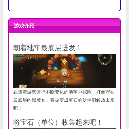
操作系
操作系
Windows7 64bit
Windows10 64bit
统
统
游戏介绍
处理器
处理器
Intel(R) Core 2 Duo 2GHz, or better
Intel(R) Core 2 Quad 2GHz, or better
内存
内存
1 GB RAM
2 GB RAM
朝着地牢最底层进发！
显卡
显卡
DirectX
DirectX
版本
版本
存储空
存储空
需要 1 GB 可用空间
需要 1 GB 可用空间
间
间
在随着游戏进行不断变化的地牢中探险，打倒守在
声卡
声卡
最底层的黑魔女，将被变成宝石的伙伴们解放出来
吧！
将宝石（单位）收集起来吧！