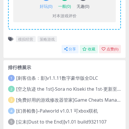
好玩(
0
)
一般(
0
)
无趣(
0
)
对本游戏评价
模拟经营
策略游戏
分享
收藏
点赞(
0
)
排行榜展示
[刺客信条：影]v1.1.11数字豪华版全DLC
1
[空之轨迹 the 1st]-Sora no Kiseki the 1st-更新至v1.06.4-全DLC
2
[免费好用的游戏修改器管家]Game Cheats Manager
3
[幻兽帕鲁]–Palworld v1.0.1 可xbox联机
4
[尘末(Dust to the End)]v1.01 build9321107
5