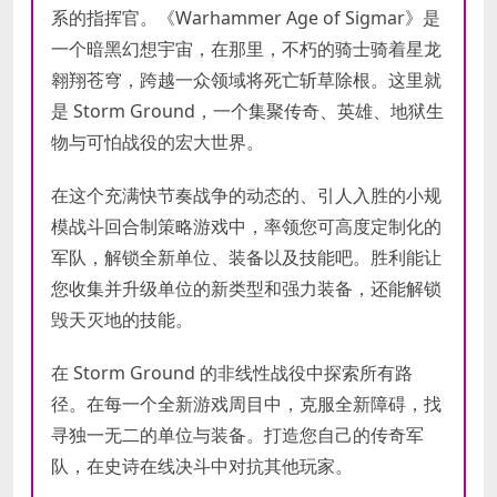
DirectX 版本:
DirectX 版本:
11
11
系的指挥官。《Warhammer Age of Sigmar》是
存储空间:
存储空间:
需要 6 GB 可用空间
需要 6 GB 可用空间
一个暗黑幻想宇宙，在那里，不朽的骑士骑着星龙
翱翔苍穹，跨越一众领域将死亡斩草除根。这里就
是 Storm Ground，一个集聚传奇、英雄、地狱生
物与可怕战役的宏大世界。
在这个充满快节奏战争的动态的、引人入胜的小规
模战斗回合制策略游戏中，率领您可高度定制化的
军队，解锁全新单位、装备以及技能吧。胜利能让
您收集并升级单位的新类型和强力装备，还能解锁
毁天灭地的技能。
在 Storm Ground 的非线性战役中探索所有路
径。在每一个全新游戏周目中，克服全新障碍，找
寻独一无二的单位与装备。打造您自己的传奇军
队，在史诗在线决斗中对抗其他玩家。