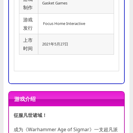
Gasket Games
制作
游戏
Focus Home Interactive
发行
上市
2021年5月27日
时间
需要 64 位处理器和操作系统
需要 64 位处理器和操作系统
操作系统:
操作系统:
Windows 10 (64-bit)
Windows 10 (64-bit)
游戏介绍
处理器:
处理器:
AMD FX 6300 X6 / Intel
AMD Ryzen 5 2600 / Intel
Core i5-3570K
Core i5-8600K
最低
推荐
征服凡世诸域！
内存:
内存:
8 GB RAM
16 GB RAM
配置
配置
显卡:
显卡:
2 GB VRAM, Radeon HD
4 GB VRAM, Radeon RX 5600
成为《Warhammer Age of Sigmar》一支超凡派
7870 / GeForce GTX 660
/ GeForce GTX 980