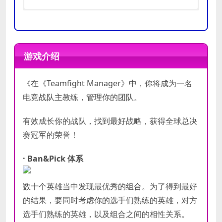
操作系
操作系
Windows 10
Windows 10
统
统
游戏介绍
处理器
处理器
2.8 Ghz
3 Ghz+
《在《Teamfight Manager》中，你将成为一名
内存
内存
4 GB RAM
8 GB RAM
电竞战队主教练，管理你的团队。
3D Accelerated Card (Not
3D Accelerated Card (Not
显卡
显卡
Integrated)
Integrated)
有效成长你的战队，找到最好战略，获得全球总决
DirectX
DirectX
赛冠军的荣誉！
10
10
版本
版本
· Ban&Pick 体系
存储空
存储空
需要 1 GB 可用空间
需要 1 GB 可用空间
间
间
数十个英雄当中发现最优秀的组合。为了得到最好
Yes.
Yes.
声卡
声卡
的结果，要同时考虑你的选手们熟练的英雄，对方
选手们熟练的英雄，以及组合之间的相性关系。