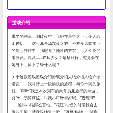
操作系
操作系
Microsoft Windows 8.1 / 10
Microsoft Windows 8.1 / 10
统
统
游戏介绍
处理器
处理器
Core i3 or higher recommended
Core i5 or higher recommended
乘坐的列车，划破夜空，飞驰在星空之下，令人心
内存
内存
4 GB RAM
4 GB RAM
旷神怡——这可真是场超值之旅。舒爽夜风吹拂下
显卡
显卡
的随心独旅中，我邂逅了随性的乘客，可人怜爱的
DirectX
DirectX
乘务员。以及……猫耳少女？这场旅行，究竟会在
9.0c
9.0c
版本
版本
她身上，留下了些什么呢？
存储空
存储空
需要 5 GB 可用空间
需要 5 GB 可用空间
间
间
关于这款游戏游戏介绍游戏介绍人物介绍人物介绍
诺瓦“……我将踏上一段愉快的旅程，与你一同的旅
声卡
声卡
程。”狩叶“我是本次列车的乘务员兼旅行的导游，
狩叶・朗姆柯妮。叫我小狩叶就好哦。”音理“呜
~，谁叫小猫那么害怕。”花江“抽烟的时候我会去
别的车厢。替我跟她道个歉。”野鸟“咕噜~，咕噜