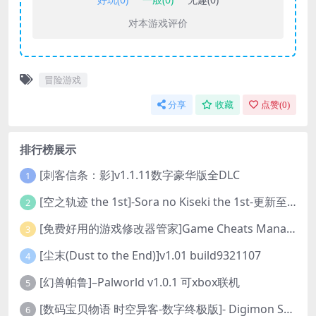
对本游戏评价
冒险游戏
分享
收藏
点赞(
0
)
排行榜展示
[刺客信条：影]v1.1.11数字豪华版全DLC
1
[空之轨迹 the 1st]-Sora no Kiseki the 1st-更新至v1.06.4-全DLC
2
[免费好用的游戏修改器管家]Game Cheats Manager
3
[尘末(Dust to the End)]v1.01 build9321107
4
[幻兽帕鲁]–Palworld v1.0.1 可xbox联机
5
[数码宝贝物语 时空异客-数字终极版]- Digimon Story Time Stranger-Build.23514637
6