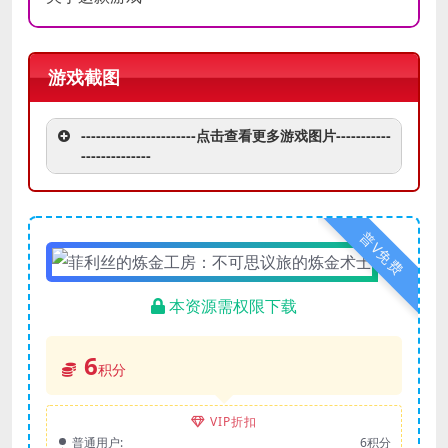
版本
版本
存储空
存储空
需要 23 GB 可用空间
需要 23 GB 可用空间
间
间
游戏截图
16 bit stereo, 48kHz WAVE
16 bit stereo, 48kHz WAVE
声卡
声卡
file can be played
file can be played
-----------------------点击查看更多游戏图片-----------
--------------
普V免费
本资源需权限下载
6
积分
VIP折扣
普通用户:
6积分