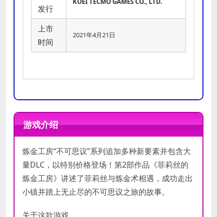
KOEI TECMO GAMES CO., LTD.
发行
上市
2021年4月21日
时间
操作系
操作系
Windows® 8.1, Windows® 10, 64bit
Windows® 8.1, Windows® 10, 64bit
统
统
游戏介绍
处理器
处理器
Intel Core i5 750 or over
Intel Core i7 2600 or over
炼金工房“不可思议”系列追加多种新要素并包含大
内存
内存
8 GB RAM
8 GB RAM
量DLC，以特别价格登场！第2部作品《菲莉丝的
NVIDIA GeForce GTX 660 or over,
NVIDIA GeForce GTX 1060 or over,
炼金工房》讲述了菲莉丝与炼金术相遇，成功走出
显卡
显卡
AMD Radeon RX 560 or over,
AMD Radeon RX 5600 XT or over,
小镇并踏上无止尽的不可思议之旅的故事。
1280×720
1920×1080
DirectX
DirectX
关于这款游戏
11
11