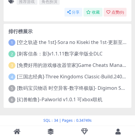
推荐游戏
角色扮演
分享
收藏
点赞(
0
)
排行榜展示
[空之轨迹 the 1st]-Sora no Kiseki the 1st-更新至v1.06.4-全DLC
1
[刺客信条：影]v1.1.11数字豪华版全DLC
2
[免费好用的游戏修改器管家]Game Cheats Manager
3
[三国志经典]-Three Kingdoms Classic-Build.24048091-v1.0.0+5
4
[数码宝贝物语 时空异客-数字终极版]- Digimon Story Time Stranger-Build.23514637
5
[幻兽帕鲁]–Palworld v1.0.1 可xbox联机
6
SQL：34
|
Pages：0.34749s