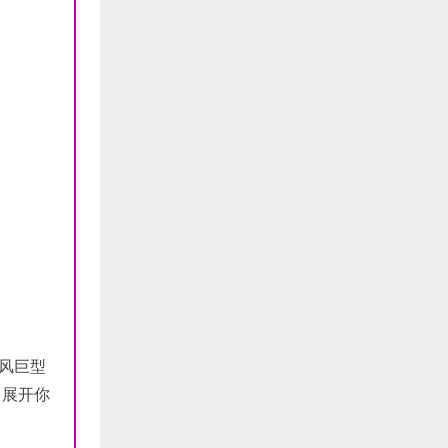
风巨型
，展开你