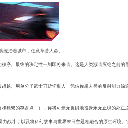
a用铁腕统治着城市，任意草菅人命。
的秩序。最终的决定性一刻即将来临。这是人类濒临灭绝之前的
被超越。用单分子武士刀斩切敌人，凭借你超人类的反射能力躲
（和频繁的存盘点！），你将可毫无畏惧地投身永无止境的死亡
节奏的暴力战斗，以及将科幻故事与世界末日主题相融合的原生环境。