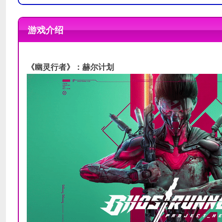
操作系统
操作系统
Windows 7/8/10 (64-bit)
Windows 7/8/10 (64-bit)
游戏介绍
处理器
处理器
Intel Core i5 4590 @ 3.30GHz (4 核)
Intel Core i7 6700 @ 3.40GHz (4 核
内存
内存
8 GB RAM
16 GB RAM
显卡
显卡
NVIDIA GeForce GTX 750 Ti
NVIDIA GeForce GTX 970
《幽灵行者》：赫尔计划
DirectX 版本
DirectX 版本
10
10
存储空间
存储空间
声卡
声卡