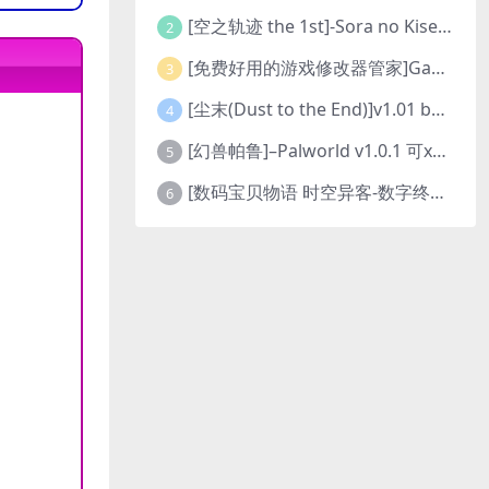
[空之轨迹 the 1st]-Sora no Kiseki the 1st-更新至v1.06.4-全DLC
2
[免费好用的游戏修改器管家]Game Cheats Manager
3
[尘末(Dust to the End)]v1.01 build9321107
4
[幻兽帕鲁]–Palworld v1.0.1 可xbox联机
5
[数码宝贝物语 时空异客-数字终极版]- Digimon Story Time Stranger-Build.23514637
6