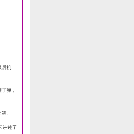
最后机
避子弹，
之舞。
它讲述了