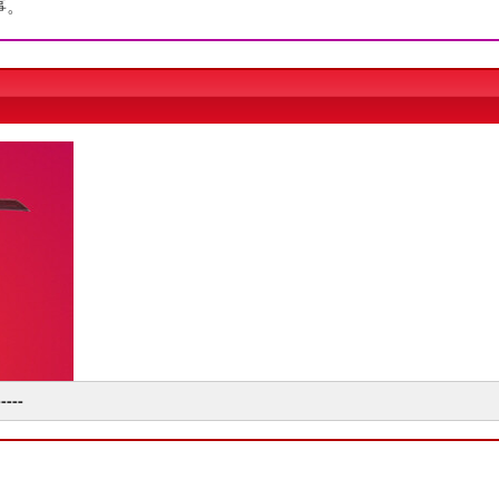
事。
----