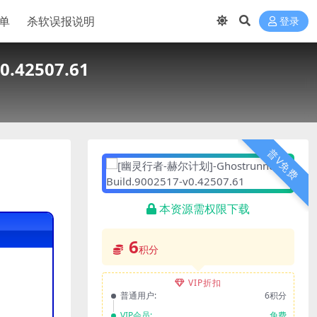
单
杀软误报说明
登录
.42507.61
普V免费
本资源需权限下载
6
积分
VIP折扣
普通用户:
6积分
VIP会员:
免费