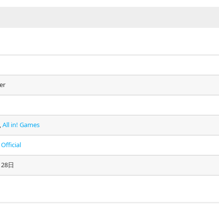
er
,
All in! Games
Official
月28日