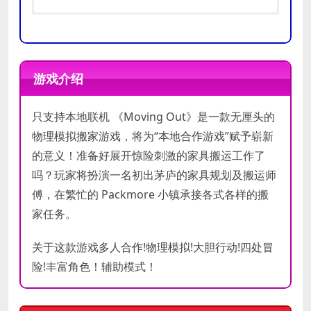
操作系
操作系
Windows 7 SP1 (64-bit) or Windows
Windows 10 (64-bit)
统
统
10 (64-bit)
游戏介绍
Intel Core2 Duo E8400 or AMD
Intel Pentium G4600 or AMD FX-
处理器
处理器
Phenom II X2 550
4350
只支持本地联机 《Moving Out》是一款无厘头的
物理模拟搬家游戏，将为“本地合作游戏”赋予崭新
内存
内存
4 GB RAM
4 GB RAM
的意义！准备好展开惊险刺激的家具搬运工作了
显卡
显卡
Intel UHD 630 or Radeon Vega 8
GeForce GTX 750 or Radeon R9 270X
吗？玩家将扮演一名初出茅庐的家具规划及搬运师
DirectX
DirectX
12
傅，在繁忙的 Packmore 小镇承接各式各样的搬
版本
版本
家任务。
存储空
存储空
需要 1 GB 可用空间
需要 2 GB 可用空间
间
间
关于这款游戏多人合作!物理模拟!大胆行动!四处冒
险!丰富角色！辅助模式！
声卡
声卡