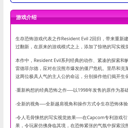
操作系统
操作系统
WINDOWS® 7, 8.1, 10 (64-BIT Req
WINDOWS® 7, 8.1, 10 (64-BIT Req
游戏介绍
处理器
处理器
Intel® Core™ i5-4460 or AMD FX™-
ntel® Core™ i7-3770 or AMD FX™-
内存
内存
8 GB RAM
8gb
显卡
显卡
NVIDIA® GeForce® GTX 760 or A
NVIDIA® GeForce® GTX 1060 or
生存恐怖游戏代表之作Resident Evil 2回归，带来重
过翻新，在原来的游戏模式之上，添加了惊艳的写实视
DirectX 版本
DirectX 版本
11
11
存储空间
存储空间
需要 26 GB 可用空间
需要 26 GB 可用空间
本作中，Resident Evil系列经典的动作、紧凑的
雷德菲尔德，应对在浣熊市爆发的僵尸危机。里昂和克
声卡
声卡
这两位极具人气的主人公的命运，分别操作他们揭开生
‧重新构想的经典恐怖之作──以1998年发售的原作为
‧全新的视角──全新越肩视角和操作方式令生存恐怖体
‧令人毛骨悚然的写实视觉效果──在Capcom专利游戏引
果，令玩家仿佛身临其境，在恐怖紧张的气氛中探索浣