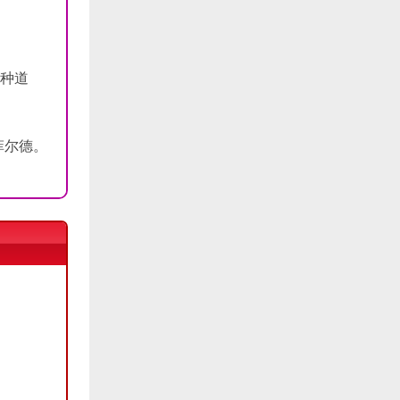
各种道
菲尔德。