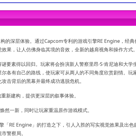
uired)
uired)
6300 or better
9590 or better
MD Radeon™ R7 260x with 2GB Video RAM
 AMD Radeon™ RX 480 with 3GB VRAM
新建构的深层体验。通过Capcom专利的游戏引擎RE Engine，经
觉效果，让人仿佛身临其境的音效，全新的越肩视角和操作方式
探索和解谜要素得以回归。玩家将会扮演新人警察里昂·S·肯尼迪和大学
莱尔各有自己的路线，使玩家可从两人的不同角度欣赏剧情。玩
化攻击背后的黑幕并最终成功逃脱危机。
基础重新建构，提供更深层的叙事体验。
验焕然一新，同时让玩家重温原作游戏模式。
擎「RE Engine」的打造之下，引人入胜的写实视觉效果及出
熊市警察局。