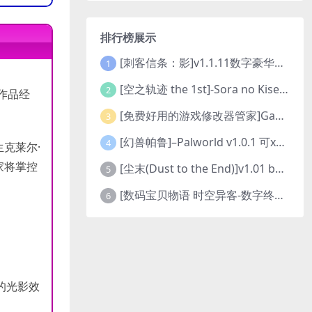
排行榜展示
[刺客信条：影]v1.1.11数字豪华版全DLC
1
[空之轨迹 the 1st]-Sora no Kiseki the 1st-更新至v1.06.4-全DLC
2
典作品经
。
[免费好用的游戏修改器管家]Game Cheats Manager
3
[幻兽帕鲁]–Palworld v1.0.1 可xbox联机
4
生克莱尔·
家将掌控
[尘末(Dust to the End)]v1.01 build9321107
5
[数码宝贝物语 时空异客-数字终极版]- Digimon Story Time Stranger-Build.23514637
6
色的光影效