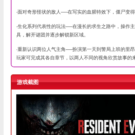
‧面对奇形怪状的敌人──在写实的血腥特效下，僵尸变
‧生化系列代表性的玩法──在漫长的求生之路中，操作
具，解开谜团并逐步解锁新区域。
‧重新认识两位人气主角──扮演第一天到警局上班的里昂
玩家可完成其各自章节，以两人不同的视角欣赏故事的
游戏截图