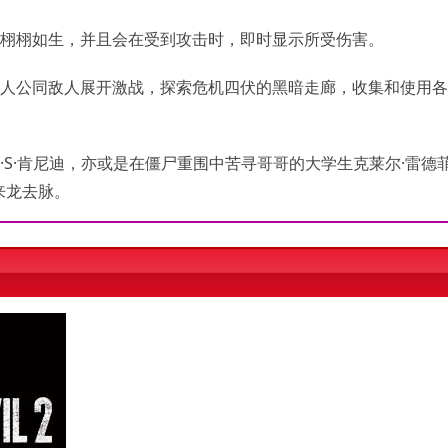
得栩栩如生，并且会在受到攻击时，即时显示所受伤害。
主人公同敌人展开激战，探索危机四伏的黑暗走廊，收集和使用
·S·肯尼迪，亦或是在僵尸重围中苦寻哥哥的大学生克莱尔·雷德
来龙去脉。