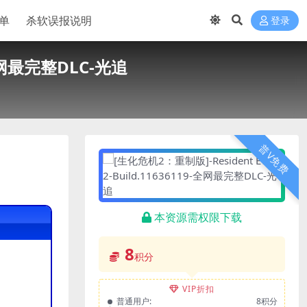
单
杀软误报说明
登录
9-全网最完整DLC-光追
普V免费
本资源需权限下载
8
积分
VIP折扣
普通用户:
8积分