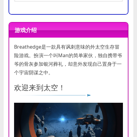
操作系
操作系
7, 8, 10 (x64)
7, 8, 10 (x64)
统
统
游戏介绍
处理器
处理器
Intel core i3 (3rd generation)
Intel core i5 (4th generation)
Breathedge是一款具有讽刺意味的外太空生存冒
内存
内存
8 GB RAM
8 GB RAM
险游戏。扮演一个叫Man的简单家伙，独自携带爷
显卡
显卡
GeForce GTX 660
GeForce GTX 1060
爷的骨灰参加银河葬礼，却意外发现自己置身于一
DirectX
DirectX
个宇宙阴谋之中。
10
11
版本
版本
欢迎来到太空！
存储空
存储空
需要 7 GB 可用空间
需要 7 GB 可用空间
间
间
声卡
声卡