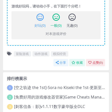
游戏好玩吗，请动动小手，在下面打个分吧！
好玩(
0
)
一般(
0
)
无趣(
0
)
对本游戏评价
冒险游戏
动作游戏
模拟经营
分享
收藏
点赞(
0
)
排行榜展示
[空之轨迹 the 1st]-Sora no Kiseki the 1st-更新至v1.06.4-全DLC
1
[免费好用的游戏修改器管家]Game Cheats Manager
2
[刺客信条：影]v1.1.11数字豪华版全DLC
3