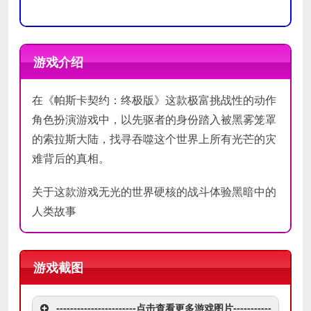
操作系
操作系
Windows 7 SP1 64bit, Windows 8.1
Windows 7 SP1 64bit, Windows 8.1
统
统
64bit Windows 10 64bit
64bit Windows 10 64bit
游戏介绍
处理器
处理器
Intel Core i3-2100 / AMD® FX-6300
Intel Core i7-3770 / AMD® FX-8350
在《帕斯卡契约：终极版》这款极富挑战性的动作
内存
内存
4 GB RAM
8 GB RAM
角色扮演游戏中，以先驱者的身份踏入被黑雾笼罩
NVIDIA® GeForce GTX 750 Ti / ATI
NVIDIA® GeForce GTX 970 / ATI
显卡
显卡
的索拉斯大陆，找寻吞噬这个世界上所有光芒的灾
Radeon HD 7950
Radeon R9 series
难背后的真相。
DirectX
DirectX
11
11
版本
版本
关于这款游戏无光的世界硬核的战斗体验黑暗中的
存储空
存储空
人类故事
需要 25 GB 可用空间
需要 25 GB 可用空间
间
间
DirectX 11 sound device
DirectX 11 sound device
声卡
声卡
游戏截图
-----------------------点击查看更多游戏图片-----------