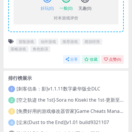
好玩(
0
)
一般(
0
)
无趣(
0
)
对本游戏评价
冒险游戏
动作游戏
推荐游戏
模拟经营
策略游戏
角色扮演
分享
收藏
点赞(
0
)
排行榜展示
[刺客信条：影]v1.1.11数字豪华版全DLC
1
[空之轨迹 the 1st]-Sora no Kiseki the 1st-更新至v1.06.4-全DLC
2
[免费好用的游戏修改器管家]Game Cheats Manager
3
[尘末(Dust to the End)]v1.01 build9321107
4