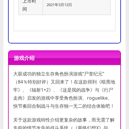
上市时
2021年3月12日
间
操作系
操作系
Windows 7 64 Bit
Windows 10 64 Bit
统
统
游戏介绍
Intel Core i5-3470 or AMD Ryzen 3
Intel CPU Core i7-3770 or AMD
处理器
处理器
1200
Ryzen 5 1600
大获成功的独立生存角色扮演游戏“尸变纪元”
（84％特别好评）又回来了！在这款得到《暗黑地
内存
内存
8 GB RAM
8 GB RAM
牢》、《辐射1+2》、《这是我的战争》与《行尸
GeForce 2 GB or Radeon 2 GB with
GeForce GTX 1060 6 GB or AMD
显卡
显卡
走肉》启发的游戏中享受角色扮演、roguelike、
Direct X 11 Support
Radeon RX 590
快节奏回合制战斗与生存独一无二的结合体验吧！
DirectX
DirectX
11
11
版本
版本
关于这款游戏特性介绍更复杂的故事，而无需了解
存储空
存储空
先前的情节改良的战斗系统（《最终幻想X》与