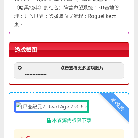
需要 7 GB 可用空间
需要 7 GB 可用空间
间
间
《暗黑地牢》的结合）阵营声望系统：3D基地管
声卡
声卡
理：开放世界：选择取向式流程：Roguelike元
素：
游戏截图
-----------------------点击查看更多游戏图片-----------
--------------
普V免费
本资源需权限下载