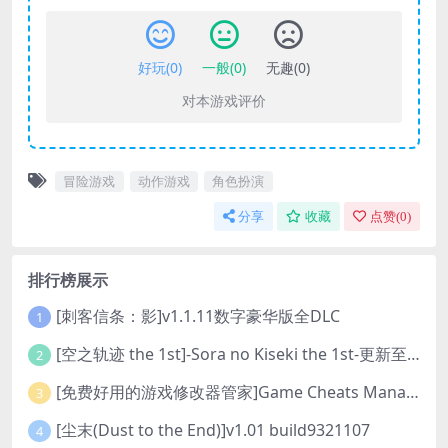
好玩(
0
)
一般(
0
)
无趣(
0
)
对本游戏评价
冒险游戏
动作游戏
角色扮演
分享
收藏
点赞(
0
)
排行榜展示
[刺客信条：影]v1.1.11数字豪华版全DLC
1
[空之轨迹 the 1st]-Sora no Kiseki the 1st-更新至v1.06.4-全DLC
2
[免费好用的游戏修改器管家]Game Cheats Manager
3
[尘末(Dust to the End)]v1.01 build9321107
4