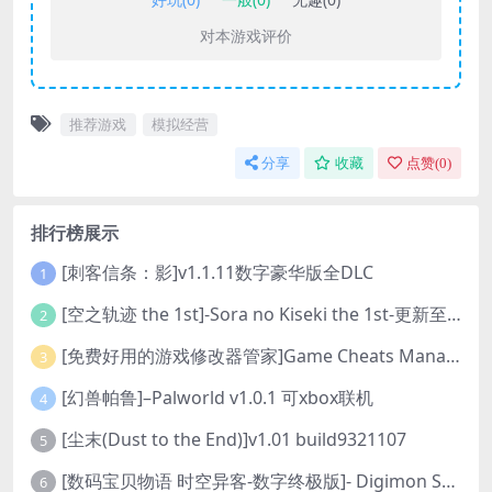
对本游戏评价
推荐游戏
模拟经营
分享
收藏
点赞(
0
)
排行榜展示
[刺客信条：影]v1.1.11数字豪华版全DLC
1
[空之轨迹 the 1st]-Sora no Kiseki the 1st-更新至v1.06.4-全DLC
2
[免费好用的游戏修改器管家]Game Cheats Manager
3
[幻兽帕鲁]–Palworld v1.0.1 可xbox联机
4
[尘末(Dust to the End)]v1.01 build9321107
5
[数码宝贝物语 时空异客-数字终极版]- Digimon Story Time Stranger-Build.23514637
6