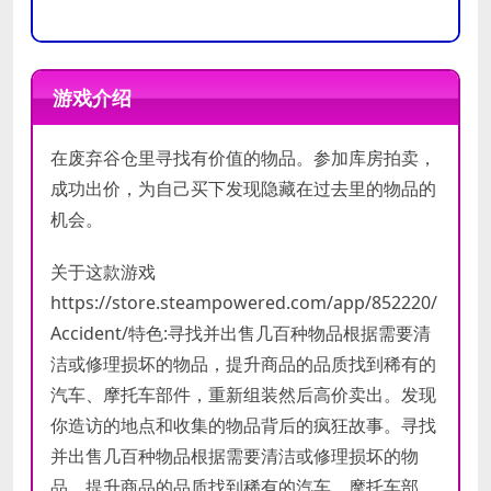
操作系
操作系
Windows 7
Windows 10
统
统
游戏介绍
处理器
处理器
i5 3550 / FX-8350
i5 4570 / Ryzen 7 1700x
在废弃谷仓里寻找有价值的物品。参加库房拍卖，
内存
内存
6 GB RAM
16 GB RAM
成功出价，为自己买下发现隐藏在过去里的物品的
显卡
显卡
GTX 660Ti / R9 270X
GTX 1060 6GB / RX 480 GB 8GB
机会。
DirectX
DirectX
11
11
版本
版本
关于这款游戏
https://store.steampowered.com/app/852220/
存储空
存储空
需要 21 GB 可用空间
需要 21 GB 可用空间
间
间
Accident/特色:寻找并出售几百种物品根据需要清
洁或修理损坏的物品，提升商品的品质找到稀有的
声卡
声卡
汽车、摩托车部件，重新组装然后高价卖出。发现
你造访的地点和收集的物品背后的疯狂故事。寻找
并出售几百种物品根据需要清洁或修理损坏的物
品，提升商品的品质找到稀有的汽车、摩托车部