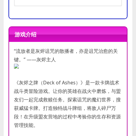
操作系
操作系统:
Windows 7, 8, 10
统
处理器:
2.0 Ghz
游戏介绍
最低
内存:
2 GB RAM
处理器
配置
显卡:
512 Mb capable of OpenGL
“流放者是灰烬诅咒的散播者，亦是诅咒治愈的关
2.0+ support
内存
存储空间:
需要 5 GB 可用空间
键。” ——灰烬主人
显卡
DirectX
版本
《灰烬之牌（Deck of Ashes）》是一款卡牌战术
战斗类冒险游戏。让你的英雄在战火中磨炼，与盟
存储空
间
友们一起完成救赎任务。探索诅咒的魔幻世界，搜
获威猛卡牌。打造独特战斗牌组，将敌人碎尸万
声卡
段！在升级盟友营地的过程中考验你的生存和资源
管理技能。