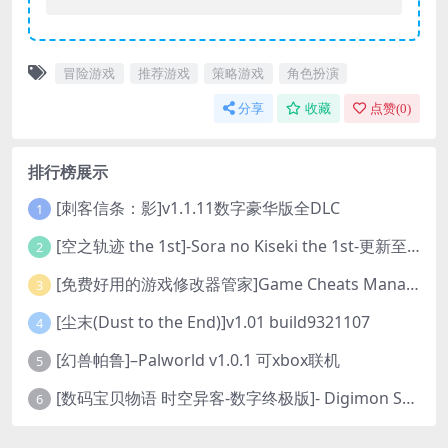
冒险游戏
推荐游戏
策略游戏
角色扮演
分享
收藏
点赞(
0
)
排行榜展示
[刺客信条：影]v1.1.11数字豪华版全DLC
1
[空之轨迹 the 1st]-Sora no Kiseki the 1st-更新至v1.06.4-全DLC
2
[免费好用的游戏修改器管家]Game Cheats Manager
3
[尘末(Dust to the End)]v1.01 build9321107
4
[幻兽帕鲁]–Palworld v1.0.1 可xbox联机
5
[数码宝贝物语 时空异客-数字终极版]- Digimon Story Time Stranger-Build.23514637
6