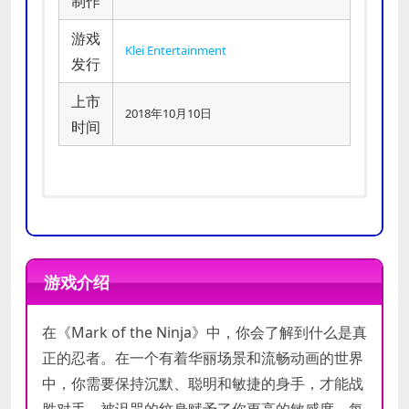
制作
游戏
Klei Entertainment
发行
上市
2018年10月10日
时间
推荐
需要 64 位处理器和操作系统
配置
操作系统:
Windows 7
游戏介绍
处理器:
Intel Core 2 Duo 2.4GHz
processor (E6600)
最低
在《Mark of the Ninja》中，你会了解到什么是真
内存:
4 GB RAM
配置
显卡:
Nvidia GeForce GT720 or
正的忍者。在一个有着华丽场景和流畅动画的世界
AMD Radeon R7770 (1 GB)
中，你需要保持沉默、聪明和敏捷的身手，才能战
DirectX 版本:
11
胜对手。被诅咒的纹身赋予了你更高的敏感度，每