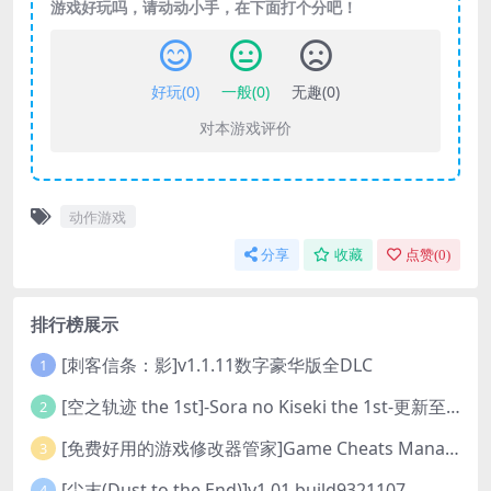
游戏好玩吗，请动动小手，在下面打个分吧！
好玩(
0
)
一般(
0
)
无趣(
0
)
对本游戏评价
动作游戏
分享
收藏
点赞(
0
)
排行榜展示
[刺客信条：影]v1.1.11数字豪华版全DLC
1
[空之轨迹 the 1st]-Sora no Kiseki the 1st-更新至v1.06.4-全DLC
2
[免费好用的游戏修改器管家]Game Cheats Manager
3
[尘末(Dust to the End)]v1.01 build9321107
4