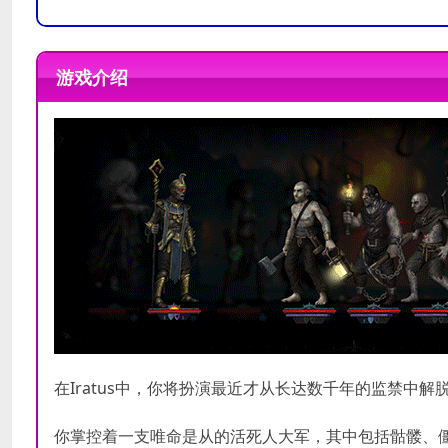
需要 64 位处理器和操作系统
需要 64 位处理器和操作系统
操作系统:
操作系统:
Windows 7 – 64 Bit
Windows 10 – 64 B
游戏介绍
处理器:
处理器:
Intel Core 2 Duo 2.4 
Intel Core i5 3.0 GHz
内存:
内存:
1 GB RAM
4 GB RAM
最低配置
推荐配置
显卡:
显卡:
Open GL 3.2+ Complian
NVIDIA GeForce GTX 7
DirectX 版本:
DirectX 版本:
9.0c
11
存储空间:
存储空间:
需要 3500 MB 可
需要 3500 MB 可
声卡:
声卡:
Direct X9 Compatible
Direct X9 Compatible
在Iratus中，你将扮演最近才从长达数千年的监禁中
你掌控着一支唯命是从的活死人大军，其中包括骷髅、