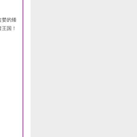
贪婪的矮
者王国！