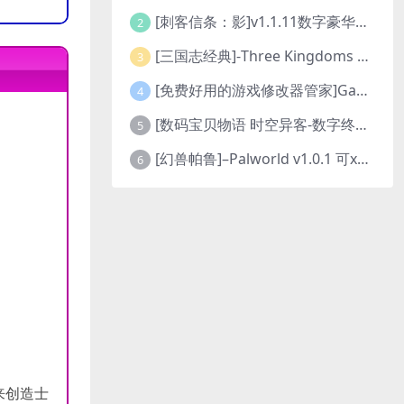
[刺客信条：影]v1.1.11数字豪华版全DLC
2
[三国志经典]-Three Kingdoms Classic-Build.24048091-v1.0.0+5
3
[免费好用的游戏修改器管家]Game Cheats Manager
4
[数码宝贝物语 时空异客-数字终极版]- Digimon Story Time Stranger-Build.23514637
5
[幻兽帕鲁]–Palworld v1.0.1 可xbox联机
6
来创造士