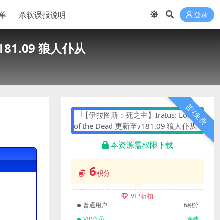
单
杀软误报说明
登录
181.09 狼人仆从
普V免费
本资源需权限下载
6
积分
VIP折扣
普通用户:
6积分
VIP会员:
免费