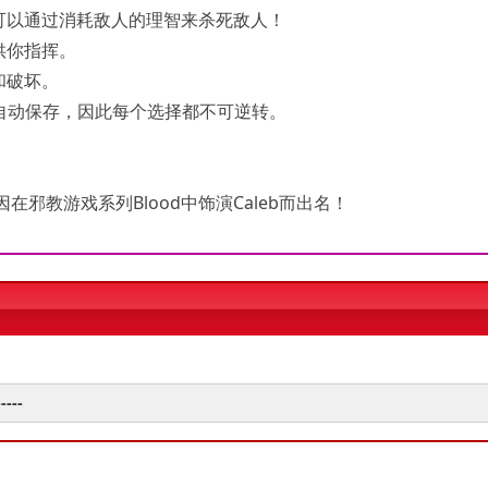
可以通过消耗敌人的理智来杀死敌人！
供你指挥。
和破坏。
会自动保存，因此每个选择都不可逆转。
因在邪教游戏系列Blood中饰演Caleb而出名！
----