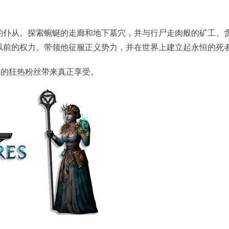
的仆从。探索蜿蜒的走廊和地下墓穴，并与行尸走肉般的矿工、
以前的权力。带领他征服正义势力，并在世界上建立起永恒的死
流派的狂热粉丝带来真正享受。