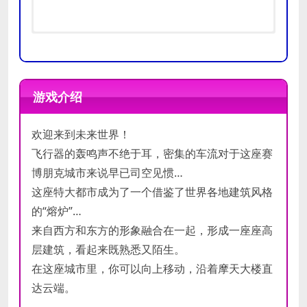
操作系统:
操作系统:
Windows 7 or better
Windows 7 or
处理器:
better
Dual-Core processor
游戏介绍
内存:
4 GB RAM
处理器:
Quad-Core
最低
显卡:
NVIDIA GeForce GTX 650 Ti
processor
配置
欢迎来到未来世界！
DirectX 版本:
内存:
6 GB RAM
10
推荐
网络:
宽带互联网连接
显卡:
NVIDIA GeForce GTX
飞行器的轰鸣声不绝于耳，密集的车流对于这座赛
配置
存储空间:
1050 Ti
需要 6 GB 可用空间
博朋克城市来说早已司空见惯…
DirectX 版本:
11
这座特大都市成为了一个借鉴了世界各地建筑风格
网络:
宽带互联网连接
的“熔炉”…
存储空间:
需要 6 GB 可用空
来自西方和东方的形象融合在一起，形成一座座高
间
层建筑，看起来既熟悉又陌生。
在这座城市里，你可以向上移动，沿着摩天大楼直
达云端。