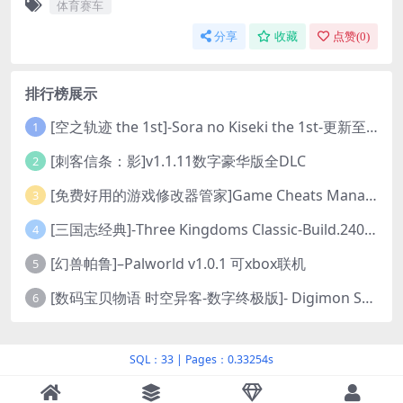
体育赛车
分享
收藏
点赞(
0
)
排行榜展示
[空之轨迹 the 1st]-Sora no Kiseki the 1st-更新至v1.06.4-全DLC
1
[刺客信条：影]v1.1.11数字豪华版全DLC
2
[免费好用的游戏修改器管家]Game Cheats Manager
3
[三国志经典]-Three Kingdoms Classic-Build.24048091-v1.0.0+5
4
[幻兽帕鲁]–Palworld v1.0.1 可xbox联机
5
[数码宝贝物语 时空异客-数字终极版]- Digimon Story Time Stranger-Build.23514637
6
SQL：33
|
Pages：0.33254s