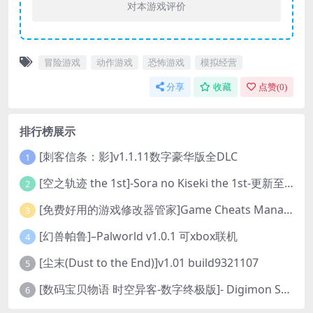
对本游戏评价
冒险游戏
动作游戏
恐怖游戏
模拟经营
分享
收藏
点赞(
0
)
排行榜展示
[刺客信条：影]v1.1.11数字豪华版全DLC
1
[空之轨迹 the 1st]-Sora no Kiseki the 1st-更新至v1.06.4-全DLC
2
[免费好用的游戏修改器管家]Game Cheats Manager
3
[幻兽帕鲁]–Palworld v1.0.1 可xbox联机
4
[尘末(Dust to the End)]v1.01 build9321107
5
[数码宝贝物语 时空异客-数字终极版]- Digimon Story Time Stranger-Build.23514637
6