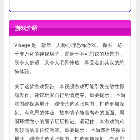
操作系
操作系
WINDOWS® 7, 8, 8.1, 10
WINDOWS® 7, 8, 8.1, 10
统
统
游戏介绍
处理器
处理器
Intel® Core™ i3 or AMD Ryzen™ 3
Intel® Core™ i5 or AMD Ryzen™ 5
Visage 是一款第一人称心理恐怖游戏。 探索一栋
内存
内存
6 GB RAM
8 GB RAM
千变万化的神秘房子，置身于不可思议的场景中，
NVIDIA® GeForce® GTX 950 or
NVIDIA® GeForce® GTX 1060 or
显卡
显卡
既令人舒适，又令人毛骨悚然，享受名副其实的恐
AMD Radeon™ R7 370
AMD Radeon™ RX 480
怖体验。
DirectX
DirectX
10
12
版本
版本
关于这款游戏警告：本视频游戏可能引发光敏性癫
存储空
存储空
痫发作。建议玩家自行酌情定夺。重要提示： 本游
需要 10 GB 可用空间
需要 10 GB 可用空间
间
间
戏围绕探索展开，缓慢营造紧张氛围，打造更加深
刻、有意思的体验。故事情节随着离奇的画面、周
声卡
声卡
围环境微小的细节层层推进。请记住，本游戏为难
度较高的非传统游戏。重要提示： 本游戏围绕探索
展开，缓慢营造紧张氛围，打造更加深刻、有意思