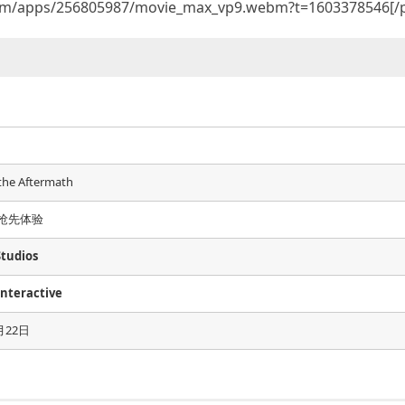
team/apps/256805987/movie_max_vp9.webm?t=1603378546[/p
 the Aftermath
,抢先体验
Studios
Interactive
月22日