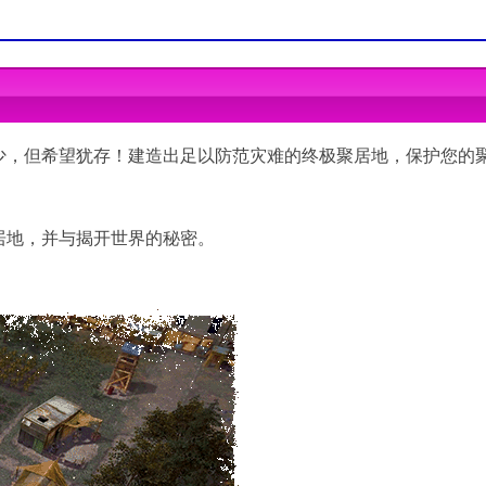
t SP1
Phenom™ II X6 1090T
 Ryzen™ 3 2200G
少，但希望犹存！建造出足以防范灾难的终极聚居地，保护您的
MD® Radeon™ HD 7870
MD® Radeon™ R9 380
居地，并与揭开世界的秘密。