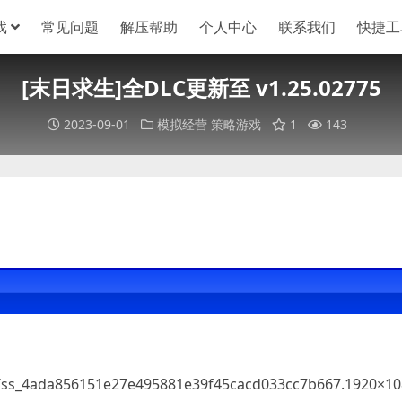
戏
常见问题
解压帮助
个人中心
联系我们
快捷工
[末日求生]全DLC更新至 v1.25.02775
2023-09-01
模拟经营
策略游戏
1
143
0/ss_4ada856151e27e495881e39f45cacd033cc7b667.1920×10