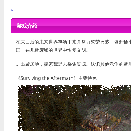
操作系统
操作系统
Windows® 7 Home Premium 64 bi
Windows® 10 Home 64 bit
游戏介绍
处理器
处理器
Intel® iCore™ i5-2500K or AMD® 
Intel® iCore™ i5-3570K or AMD®
内存
内存
4 GB RAM
8 GB RAM
在末日后的未来世界存活下来并努力繁荣兴盛。资源稀
显卡
显卡
Nvidia® GeForce™ GTX 580 or A
Nvidia® GeForce™ GTX 760 or A
民，在几近废墟的世界中恢复文明。
DirectX 版本
DirectX 版本
11
11
走出聚居地，探索荒野以采集资源。认识其他竞争的聚
需要 4 GB 可用空间
需要 4 GB 可用空间
存储空间
存储空间
《Surviving the Aftermath》主要特色：
声卡
声卡