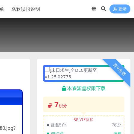
单
杀软误报说明
登录
普V免费
本资源需权限下载
7
积分
VIP折扣
普通用户:
7积分
80.jpg?
VIP会员:
免费