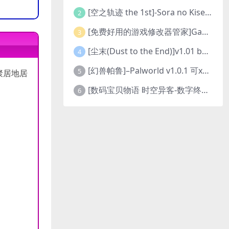
[空之轨迹 the 1st]-Sora no Kiseki the 1st-更新至v1.06.4-全DLC
2
[免费好用的游戏修改器管家]Game Cheats Manager
3
[尘末(Dust to the End)]v1.01 build9321107
4
[幻兽帕鲁]–Palworld v1.0.1 可xbox联机
5
聚居地居
[数码宝贝物语 时空异客-数字终极版]- Digimon Story Time Stranger-Build.23514637
6