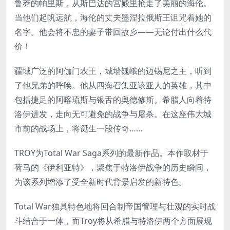
鲁莽的帕里斯，从斯巴达的宫殿里抢走了美丽的海伦。
当他们起帆远航，海伦的丈夫墨涅拉俄斯王诅咒着她的
名字。他会将不忠的妻子带回故乡——无论付出什么代
价！
疆域广泛的阿伽门农王，城墙巍峨的迈锡尼之主，听到
了他兄弟的呼唤。他从四海召集亚该亚人的英雄，其中
包括捷足的阿喀琉斯与银舌的奥德修斯。希腊人向着特
洛伊进发，走向无可避免的战争与屠杀。在这座伟大城
市前的战场上，将诞生一段传奇……
TROY为Total War Saga系列的最新作品。本作取材于
荷马的《伊利亚特》，聚焦于特洛伊战争的历史瞬间，
为该系列增添了受全新时代背景启发的新特色。
Total War独具特色地将回合制帝国管理与壮观的实时战
斗结合于一体，而Troy将从希腊与特洛伊两个方面展现