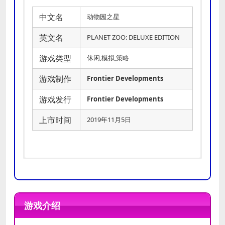
中文名
动物园之星
英文名
PLANET ZOO: DELUXE EDITION
游戏类型
休闲,模拟,策略
游戏制作
Frontier Developments
游戏发行
Frontier Developments
上市时间
2019年11月5日
操作系
操作系
Windows 7 (SP1+)/8.1/10 64bit
Windows 10 64bit
统
统
游戏介绍
处理器
处理器
Intel i5-2500 / AMD FX-6350
Intel i7-4770k / AMD Ryzen 5 1600