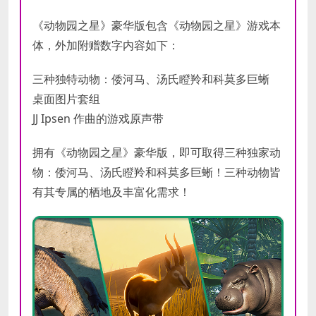
内存
内存
8 GB RAM
16 GB RAM
《动物园之星》豪华版包含《动物园之星》游戏本
NVIDIA GeForce GTX 770 (2GB) /
NVIDIA GeForce GTX 1070 (8GB) or
体，外加附赠数字内容如下：
显卡
显卡
AMD Radeon R9 270X (2GB)
AMD Radeon RX 580 (8GB)
三种独特动物：倭河马、汤氏瞪羚和科莫多巨蜥
DirectX
DirectX
版本
版本
桌面图片套组
JJ Ipsen 作曲的游戏原声带
存储空
存储空
需要 16 GB 可用空间
需要 16 GB 可用空间
间
间
拥有《动物园之星》豪华版，即可取得三种独家动
声卡
声卡
物：倭河马、汤氏瞪羚和科莫多巨蜥！三种动物皆
有其专属的栖地及丰富化需求！