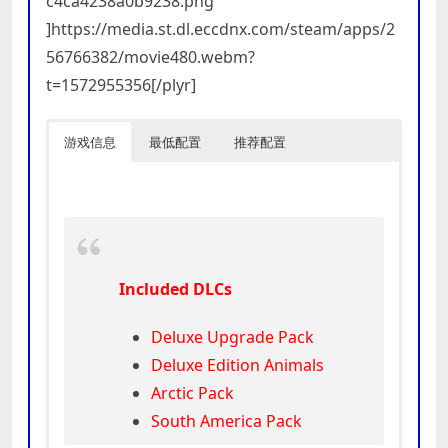
c4ca4238a0b9238.png”
]https://media.st.dl.eccdnx.com/steam/apps/2
56766382/movie480.webm?
t=1572955356[/plyr]
游戏信息
最低配置
推荐配置
Included DLCs
Deluxe Upgrade Pack
Deluxe Edition Animals
Arctic Pack
South America Pack