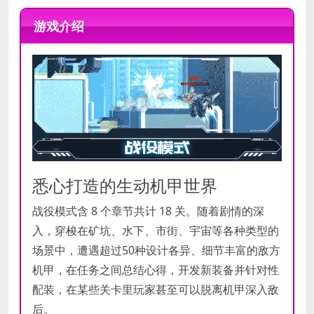
操作系
操作系
Windows 7 64-bit
Windows 10 64-bit
统
统
游戏介绍
处理器
Intel Core2 Duo E8400 or AMD
Intel i5-4430 or AMD FX-8100
处理器
Athlon 64 X2 6000+
内存
4 GB RAM
内存
2 GB RAM
显卡
Geforce GTX 550Ti or AMD HD 6770
Geforce 9600 GT or AMD HD 3870
显卡
DirectX
512MB
9.0
版本
DirectX
9.0
存储空
版本
需要 10 GB 可用空间
间
悉心打造的生动机甲世界
存储空
需要 10 GB 可用空间
集成声卡
声卡
间
战役模式含 8 个章节共计 18 关。随着剧情的深
入，穿梭在矿坑、水下、市街、宇宙等各种类型的
集成声卡
声卡
场景中，遭遇超过50种设计各异、细节丰富的敌方
机甲，在任务之间总结心得，开发新装备并针对性
配装，在某些关卡里玩家甚至可以脱离机甲深入敌
后。