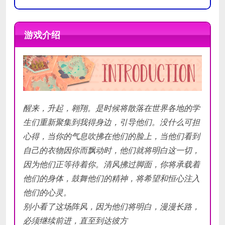
操作系
操作系
统
统
游戏介绍
处理器
处理器
内存
内存
显卡
显卡
DirectX
DirectX
醒来，升起，翱翔。是时候将散落在世界各地的学
版本
版本
生们重新聚集到我得身边，引导他们。没什么可担
存储空
存储空
心得，当你的气息吹拂在他们的脸上，当他们看到
间
间
自己的衣物因你而飘动时，他们就将明白这一切，
声卡
声卡
因为他们正等待着你。清风拂过脚面，你将承载着
他们的身体，鼓舞他们的精神，将希望和恒心注入
他们的心灵。
别小看了这场阵风，因为他们将明白，漫漫长路，
必须继续前进，直至到达彼方