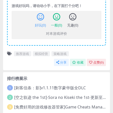
游戏好玩吗，请动动小手，在下面打个分吧！
好玩(
0
)
一般(
0
)
无趣(
0
)
对本游戏评价
推荐游戏
模拟经营
策略游戏
分享
收藏
点赞(
0
)
排行榜展示
[刺客信条：影]v1.1.11数字豪华版全DLC
1
[空之轨迹 the 1st]-Sora no Kiseki the 1st-更新至v1.06.4-全DLC
2
[免费好用的游戏修改器管家]Game Cheats Manager
3