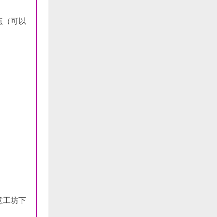
点（可以
意工坊下