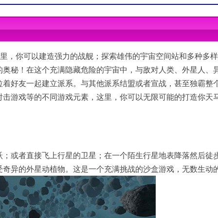
em required
tem required
tter
这里，你可以建造强力的战舰；探索雄伟的宇宙空间站和多种多
in. 2 GB VRAM)
i (min. 4 GB VRAM)
的奥秘！在这个充满隐藏危险的宇宙中，与敌对人类、外星人、
拉着好友一起建立派系。与其他派系结盟或者宣战，甚至独霸整
射击游戏等的不同游戏元素，这里，你可以无限可能的打造你天
跃；或者直接飞上行星的卫星；在一个陌生行星地表降落然后徒
受奇异的外星动植物。这是一个充满挑战的沙盒游戏，无数生动