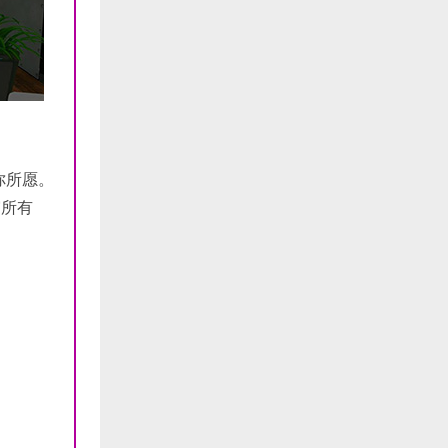
你所愿。
霸所有