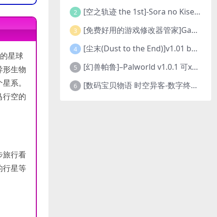
[空之轨迹 the 1st]-Sora no Kiseki the 1st-更新至v1.06.4-全DLC
2
[免费好用的游戏修改器管家]Game Cheats Manager
3
[尘末(Dust to the End)]v1.01 build9321107
4
样的星球
[幻兽帕鲁]–Palworld v1.0.1 可xbox联机
5
异形生物
个星系。
[数码宝贝物语 时空异客-数字终极版]- Digimon Story Time Stranger-Build.23514637
6
马行空的
步旅行看
的行星等