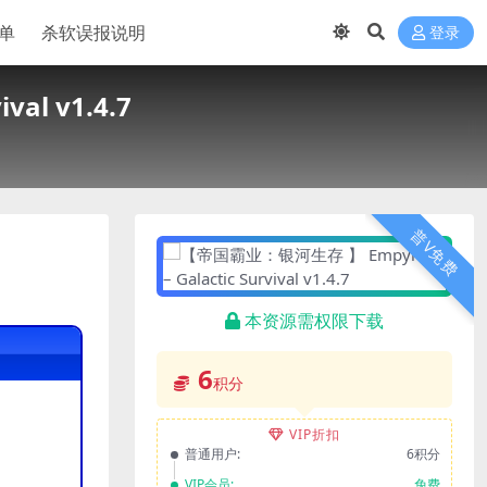
单
杀软误报说明
登录
al v1.4.7
普V免费
本资源需权限下载
6
积分
VIP折扣
普通用户:
6积分
VIP会员:
免费