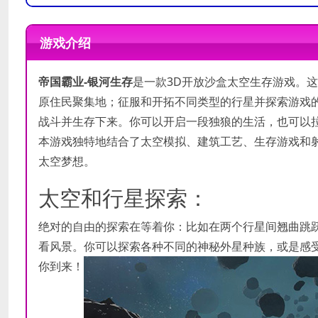
操作系统
操作系统
Windows (7, 8 and 10), 64-bit syst
Windows (7, 8 and 10), 64-bit sys
游戏介绍
处理器
处理器
Dual-Core Processor 2.5 GHz or be
Quad-Core 3 GHz or better
内存
内存
10 GB RAM
16 GB RAM
帝国霸业-银河生存
是一款3D开放沙盒太空生存游戏。
显卡
显卡
AMD RX 550 / NVIDIA GTX 1050 (m
AMD Vega 56 / NVIDIA GTX 1660 T
原住民聚集地；征服和开拓不同类型的行星并探索游戏
DirectX 版本
DirectX 版本
11
11
战斗并生存下来。你可以开启一段独狼的生活，也可以
本游戏独特地结合了太空模拟、建筑工艺、生存游戏和
需要 10 GB 可用空间
需要 15 GB 可用空间
存储空间
存储空间
太空梦想。
DirectX® compatible
DirectX® compatible
声卡
声卡
太空和行星探索：
绝对的自由的探索在等着你：比如在两个行星间翘曲跳
看风景。你可以探索各种不同的神秘外星种族，或是感
你到来！