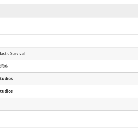
actic Survival
,策略
tudios
tudios