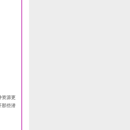
种资源更
开那些潜
。