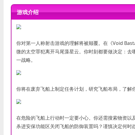
操作系统
操作系统
Windows 7/8/10 (64-bit versions)
Windows 7/8/10 (64-bit versions)
游戏介绍
处理器
处理器
Quad Core, 1.8GHz
Intel i7-2600K, AMD FX-8350
内存
内存
8 GB RAM
16 GB RAM
显卡
显卡
GTX 660 2GB, AMD Radeon 7850 2
GTX 970 4GB, AMD R9 290 4GB
你对第一人称射击游戏的理解将被颠覆。在《Void Ba
DirectX 版本
DirectX 版本
微的太空罪犯离开马尾藻星云。你时刻都要做决定：去
需要 6 GB 可用空间
需要 6 GB 可用空间
存储空间
存储空间
一战略。
声卡
声卡
你将在废弃飞船上制定任务计划，研究飞船布局，了解
在危险的飞船上行动时一定要小心。你还需搜索物资以
杀进安保功能区关闭飞船的防御装置吗？谨慎决定何时