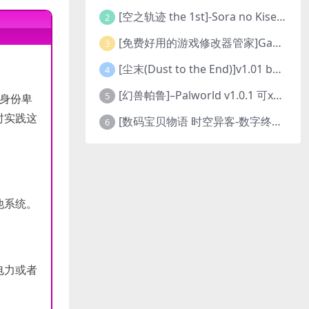
[空之轨迹 the 1st]-Sora no Kiseki the 1st-更新至v1.06.4-全DLC
2
[免费好用的游戏修改器管家]Game Cheats Manager
3
[尘末(Dust to the End)]v1.01 build9321107
4
[幻兽帕鲁]–Palworld v1.0.1 可xbox联机
5
领身份卑
时实践这
[数码宝贝物语 时空异客-数字终极版]- Digimon Story Time Stranger-Build.23514637
6
他系统。
电力或者