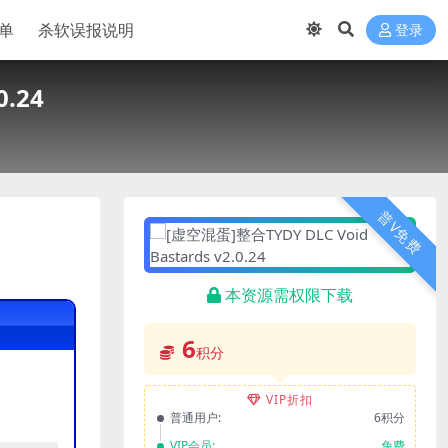
单
杀软误报说明
登录
0.24
普V免费
本资源需权限下载
6
积分
VIP折扣
普通用户:
6积分
VIP会员:
免费