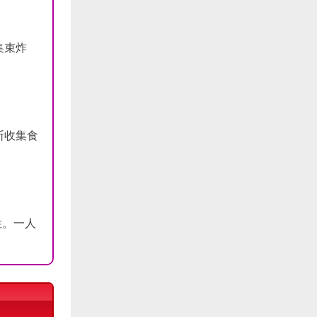
集束炸
断收集食
性。一人