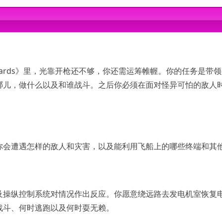
GB
stards》里，光靠开枪还不够，你还需运筹帷幄。你的任务是带
哪儿，做什么以及和谁战斗。之后你必须在面对怪异可怕的敌人
你会遭遇怎样的敌人和灾害，以及能利用飞船上的哪些终端和其
及操纵控制系统对情况作出反应。你愿意绕远路去发电机室恢复
战斗、何时逃跑以及何时耍无赖。