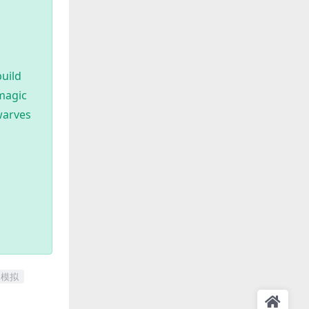
build
 magic
warves
民模拟