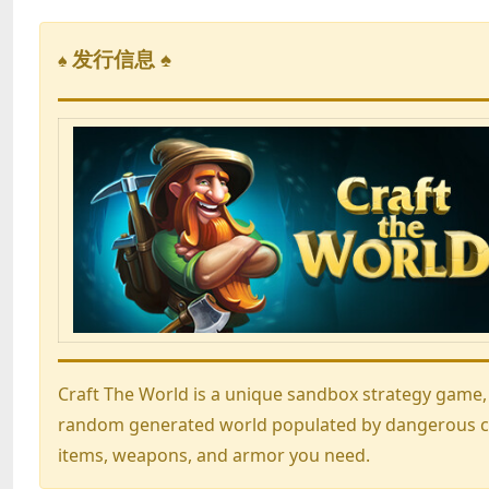
发行信息 ♠
♠
Craft The World is a unique sandbox strategy game,
random generated world populated by dangerous crea
items, weapons, and armor you need.