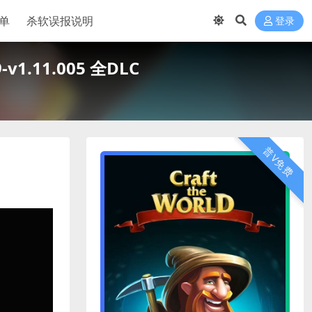
单
杀软误报说明
登录
-v1.11.005 全DLC
普V免费