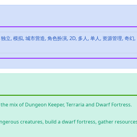
 独立, 模拟, 城市营造, 角色扮演, 2D, 多人, 单人, 资源管理, 奇幻,
 the mix of Dungeon Keeper, Terraria and Dwarf Fortress.
erous creatures, build a dwarf fortress, gather resource