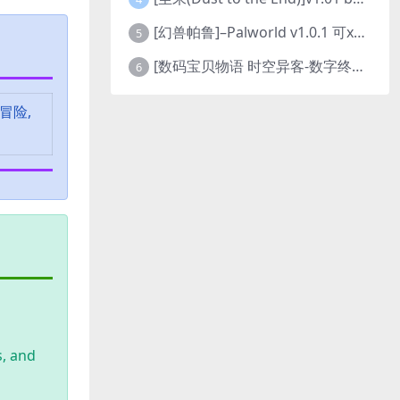
[幻兽帕鲁]–Palworld v1.0.1 可xbox联机
5
[数码宝贝物语 时空异客-数字终极版]- Digimon Story Time Stranger-Build.23514637
6
 冒险,
s, and