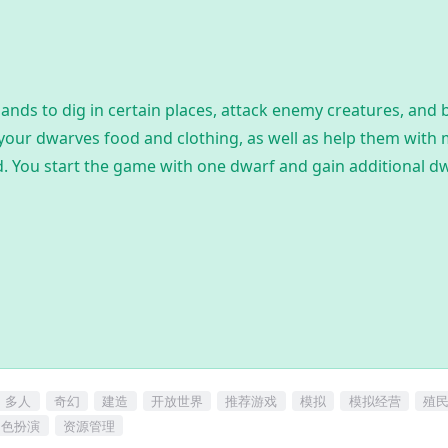
nds to dig in certain places, attack enemy creatures, and 
 your dwarves food and clothing, as well as help them with
d. You start the game with one dwarf and gain additional d
多人
奇幻
建造
开放世界
推荐游戏
模拟
模拟经营
殖
角色扮演
资源管理