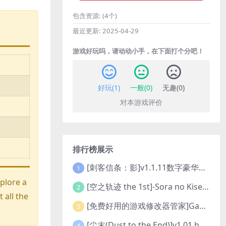
包含资源:
(4个)
最近更新:
2025-04-29
游戏好玩吗，请动动小手，在下面打个分吧！
好玩(
1
)
一般(
0
)
无趣(
0
)
对本游戏评价
排行榜展示
[刺客信条：影]v1.1.11数字豪华版全DLC
1
plore a
[空之轨迹 the 1st]-Sora no Kiseki the 1st-更新至v1.06.4-全DLC
2
 all the
[免费好用的游戏修改器管家]Game Cheats Manager
3
[尘末(Dust to the End)]v1.01 build9321107
4