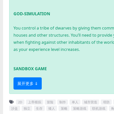
GOD-SIMULATION
You control a tribe of dwarves by giving them comma
houses and other structures. You’ll need to provide
when fighting against other inhabitants of the worl
as your experience level increases.
SANDBOX GAME
展开更多 ⇓
2D
上帝模拟
冒险
制作
单人
城市营造
塔防
沙盒
独立
生存
矮人
策略
策略游戏
联机游戏