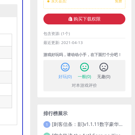
永久会员:
免费
购买下载权限
包含资源:
(1个)
最近更新:
2021-04-13
游戏好玩吗，请动动小手，在下面打个分吧！
好玩(
0
)
一般(
0
)
无趣(
0
)
对本游戏评价
排行榜展示
[刺客信条：影]v1.1.11数字豪华版全DLC
1