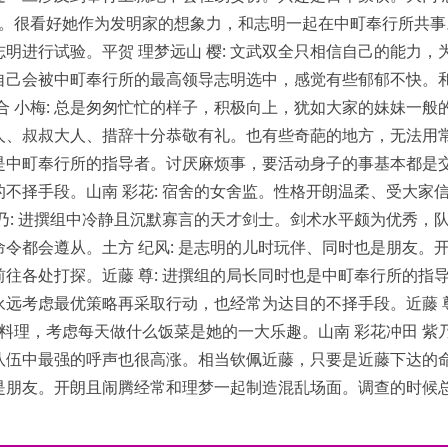
伴。很看好她作为发明家的想象力，和志明一起在中町奉行所共事
明进行试验。平贺 理梦远山 樱: 文武双全只相信自己的能力，
自己会被中町奉行所的最高领导志明选中，感觉有些郁郁不快。
合 小梅: 总是匆匆忙忙的样子，积极向上，犹如大家的妹妹一般
大人、叔叔大人、措辞十分恭敬有礼。也有些奇葩的地方，无法用
时也是中町奉行所的指导者。讨厌麻烦事，要活动身子的事基本都是
不择手段。山南 彩花: 宿舍的女舍监。性格开朗温柔、受大家
乃: 进撰组中冷静且沉默寡言的天才剑士。剑术水平颇为优秀，
令都会遵从。土方 纪风: 是志明的儿时玩伴、同时也是朋友。
往各处打探。近藤 尊: 进撰组的局长同时也是中町奉行所的指
永远考虑最优策略再采取行动，也经常为达目的不择手段。近藤 
料理，考虑每天做什么饭菜是她的一大乐趣。山南 彩花冲田 紫乃
队伍中最强的呼声也很高涨。相当钦佩近藤，只要是近藤下达的
时也是朋友。开朗且闹腾经常和理梦一起制造混乱场面。调查的时候