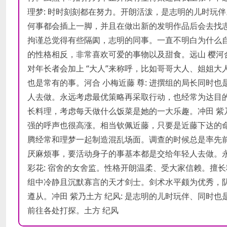
理梦: 时时刻刻都在努力。开朗活泼，是志明的儿时玩
何事都会插上一脚，并且在做出新的发明作品后会去找志
拘谨总觉得有些隔阂，志明的同事。一直不明白为什么
的性格相反，非常喜欢可爱的事物以及甜食。远山 樱河
对年长者会加上 “大人”来称呼，比如哥哥大人、姐姐
也是常有的事。河合 小梅近藤 尊: 进撰组的局长同
人去做。永远考虑最优策略再采取行动，也经常为达目的
长料理，考虑每天做什么饭菜是她的一大乐趣。冲田 紫
强的呼声也很高涨。相当钦佩近藤，只要是近藤下达的命
腾经常和理梦一起制造混乱场面。调查的时候总是率先前
厌麻烦事，要活动身子的事基本都是交给年轻人去做。
彩花: 宿舍的女舍监。性格开朗温柔、受大家信赖。擅长
组中冷静且沉默寡言的天才剑士。剑术水平颇为优秀，
遵从。冲田 紫乃土方 纪风: 是志明的儿时玩伴、同
前往各处打探。土方 纪风