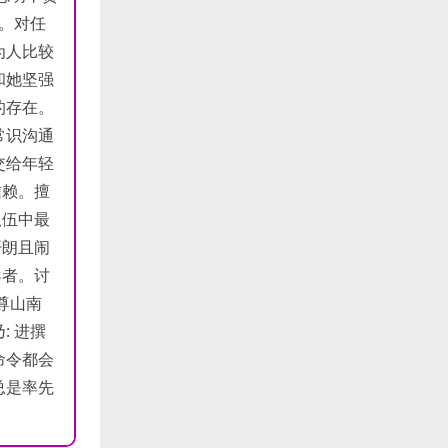
。对任
为人比较
和她坚强
的存在。
常识沟通
交给年轻
信赖。擅
队伍中最
开朗且闹
导者。讨
尊山南
: 进撰
命令都会
总是率先