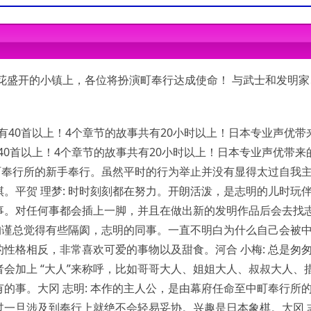
花盛开的小镇上，各位将扮演町奉行达成使命！ 与武士和发明家
共有40首以上！4个章节的故事共有20小时以上！日本专业声优带
有40首以上！4个章节的故事共有20小时以上！日本专业声优带来
中町奉行所的新手奉行。虽然平时的行为举止并没有显得太过自我
。平贺 理梦: 时时刻刻都在努力。开朗活泼，是志明的儿时玩
事。对任何事都会插上一脚，并且在做出新的发明作品后会去找
较拘谨总觉得有些隔阂，志明的同事。一直不明白为什么自己会被
性格相反，非常喜欢可爱的事物以及甜食。河合 小梅: 总是匆
会加上 “大人”来称呼，比如哥哥大人、姐姐大人、叔叔大人、
的事。大冈 志明: 本作的主人公，是由幕府任命至中町奉行所
过一旦涉及到奉行上就绝不会轻易妥协。兴趣是日本象棋。大冈 