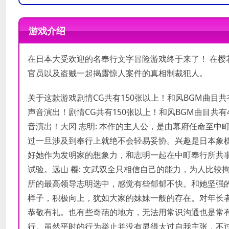
操作系统
操作系统
Windows Vista/7/8/10
Windows Vista/7/8/10
游戏介绍
处理器
处理器
Core 2 Duo 2.4GHz
内存
内存
2 GB RAM
4 GB RAM
在日本大受欢迎的名奉行文字冒险游戏终于来了！ 在樱
显卡
显卡
32MB VRAM
64MB VRAM
官员以及盗贼一起揭露惊人案件的真相制裁犯人。
DirectX 版本
DirectX 版本
关于这款游戏剧情CG共有150张以上！和风BGM曲目
存储空间
需要 8 GB 可用空间
存储空间
声音演出！剧情CG共有150张以上！和风BGM曲目共
声卡
声卡
音演出！大冈 志明: 本作的主人公，是由幕府任命至
过一旦涉及到奉行上就绝不会轻易妥协。兴趣是日本象棋
好她作为发明家的想象力，和志明一起在中町奉行所共
试验。远山 樱: 文武双全只相信自己的能力，为人比
所的最高领导志明选中，感觉有些郁郁不快。和她坚强的
样子，积极向上，犹如大家的妹妹一般的存在。对年长者
恭敬有礼。也有些奇葩的地方，无法用常识沟通也是常有
行。虽然平时的行为举止并没有显得太过自我主张，不