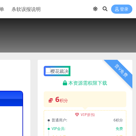
单
杀软误报说明
登录
普V免费
本资源需权限下载
6
积分
VIP折扣
普通用户:
6积分
VIP会员:
免费