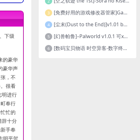
[空之轨迹 the 1st]-Sora no Kiseki the 1st-更新至v1.06.4-全DLC
2
[免费好用的游戏修改器管家]Game Cheats Manager
3
[尘末(Dust to the End)]v1.01 build9321107
4
、下级
[幻兽帕鲁]–Palworld v1.0.1 可xbox联机
5
[数码宝贝物语 时空异客-数字终极版]- Digimon Story Time Stranger-Build.23514637
6
来的豪华
的豪华声
主张，不
伴。很看
志明进行
中町奉行
匆忙忙的
措辞十分
的新手奉
志明平贺