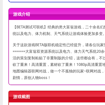
操作系统
操作系统
Windows 7
Windows 10
游戏介绍
处理器
处理器
Intel Core i5 3210M
Intel Core i5 4200H
内存
内存
4 GB RAM
8 GB RAM
【BETA测试可联机】经典的类大富翁游戏，二十余名
显卡
显卡
AMD Radeon HD 7600M
NVIDIA Geforce GTX 950M
统以及电力、体力机制、天气系统让游戏体验更加多变
DirectX 版本
DirectX 版本
9.0c
9.0c
关于这款游戏BETA版联机稳定性已经提升，请各位玩家知悉，有
需要 1 GB 可用空间
需要 2 GB 可用空间
存储空间
存储空间
======大富翁双资源系统以及电力、体力天气系统2
声卡
声卡
活的策划复制粘贴了非重制版的介绍，这些都会有，不过下边
砍了重来！高清重置，素材砍了重来！1080p高清重
地图编辑器联网对战，做一个不孤独的玩家~联网对战，
剧情，原创人物boss！
游戏截图