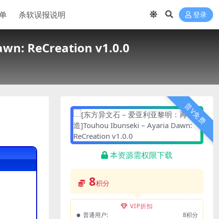
单
杀软误报说明
登录
: ReCreation v1.0.0
普V免费
本资源需权限下载
8
积分
VIP折扣
普通用户:
8积分