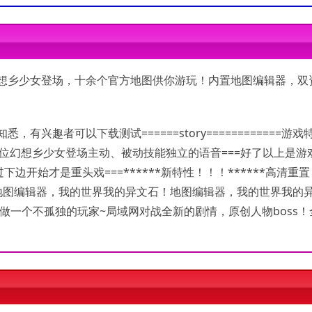
幻想乡少女登场，十余个官方地图供你游玩！内置地图编辑器，双
。
兴趣者可以下载测试======story============游戏
0余位幻想乡少女登场主动、被动技能独立的语音===好了以上是游
开始才是重头戏===******新特性！！！******高清重
置地图编辑器，我的世界我的异文石！地图编辑器，我的世界我的
做一个不孤独的玩家~局域网对战全新的剧情，原创人物boss！