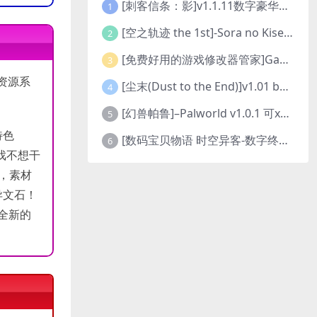
[刺客信条：影]v1.1.11数字豪华版全DLC
1
[空之轨迹 the 1st]-Sora no Kiseki the 1st-更新至v1.06.4-全DLC
2
[免费好用的游戏修改器管家]Game Cheats Manager
3
资源系
[尘末(Dust to the End)]v1.01 build9321107
4
[幻兽帕鲁]–Palworld v1.0.1 可xbox联机
5
特色
[数码宝贝物语 时空异客-数字终极版]- Digimon Story Time Stranger-Build.23514637
6
戏不想干
置，素材
异文石！
全新的