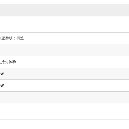
亚利亚黎明：再造
略,抢先体验
ow
ow