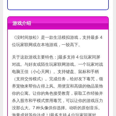
操作系
操作系
Windows 8
Windows 10
统
统
游戏介绍
处理器
处理器
1.5GHZ +
Dual Core 2.3 GHZ
《没时间放松》是一款生活模拟游戏，支持最多 4
内存
内存
2 GB RAM
4 GB RAM
位玩家联网或在本地游戏，一较高下。
显卡
512 MB VRAM Intel HD 4000 /
1024 MB VRAM
显卡
GeForce 200 Series / Radeon HD
关于这款游戏主要特色：J最多支持 4 位玩家同屏
DirectX
4000 Series
11
版本
对战。与好友或陌生玩家联网游戏。一个玩家对战
DirectX
电脑王佳（小心天网）。支持键盘、鼠标和手柄
10
存储空
版本
需要 2 GB 可用空间
间
（支持交传模式）。完成任务，给好友下毒咒，领
存储空
养宠物来帮你占得上风。用便宜和高级的物品装饰
需要 2 GB 可用空间
声卡
间
你的公寓。让你的角色接受教育，获取工作经验并
声卡
杀入股市和平模式禁用毒咒，可以让你的游戏压力
没那么大。7 种头像供你选择。动听的原创音乐。
海量成就等你达成！J最多支持 4 位玩家同屏对