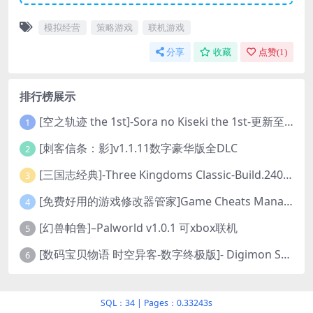
模拟经营
策略游戏
联机游戏
分享
收藏
点赞(
1
)
排行榜展示
[空之轨迹 the 1st]-Sora no Kiseki the 1st-更新至v1.06.4-全DLC
1
[刺客信条：影]v1.1.11数字豪华版全DLC
2
[三国志经典]-Three Kingdoms Classic-Build.24048091-v1.0.0+5
3
[免费好用的游戏修改器管家]Game Cheats Manager
4
[幻兽帕鲁]–Palworld v1.0.1 可xbox联机
5
[数码宝贝物语 时空异客-数字终极版]- Digimon Story Time Stranger-Build.23514637
6
SQL：34
|
Pages：0.33243s