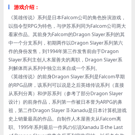
游戏介绍：
《英雄传说》系列是日本Falcom公司的角色扮演游戏，
以指令型RPG为特色，与伊苏系列同为Falcom公司两大
看家作品。其前身为Falcom的Dragon Slayer系列的其
中一个分支系列，初期两作以Dragon Slayer系列第六
作的身份发售，到1994年第三作发售前由于Dragon
Slayer系列主创人木屋善夫的离职，Dragon Slayer系
列解体而从系列中独立出来自成一个系列。
《英雄传说》的前身Dragon Slayer系列是Falcom早期
的RPG品牌，该系列可以说是之后英雄传说系列（直接
从系列分离）和伊苏系列（参考了部分Dragon Slayer
设计）的前身作品，系列第一作被日本誉为ARPG的鼻
祖，第二作Dragon Slayer II-Xanadu是日本计算机游戏
史上销量最高的作品。自制作人木屋善夫从Falcom离
职、1995年系列最后一作风の伝说Xanadu II-the Last