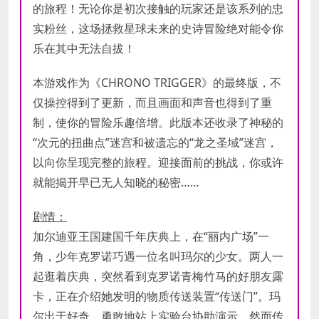
的旅程！无论你是初次接触的玩家还是该系列的忠
实粉丝，这场拯救星球未来的史诗冒险绝对能令你
乐在其中无法自拔！
本游戏作为《CHRONO TRIGGER》的最终版，不
仅操控得到了更新，而且画面和声音也得到了重
制，使你的冒险乐趣倍增。此版本还收录了神秘的
“次元的扭曲点”迷宫和被遗忘的“龙之圣域”迷宫，
以向你呈现完整的旅程。迎接面前的挑战，你或许
就能揭开早已无人知晓的秘密……
剧情：
加尔迪亚王国建国千年庆典上，在“丽内广场”一
角，少年克罗诺巧遇一位名叫玛尔的少女。两人一
起逛着庆典，突然看到克罗诺青梅竹马的好朋友露
卡，正在介绍她发明的物质传送装置“传送门”。玛
尔出于好奇，勇敢地站上实验台协助演示。然而传