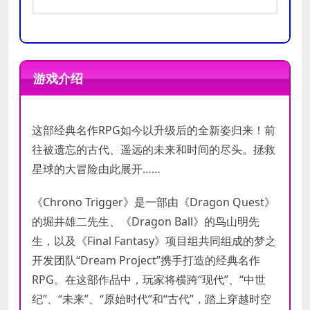
操作系
操作系
Windows 7/8/8.1/10 (32bit/64bit)
统
统
游戏介绍
处理器
处理器
Intel Core i3 2.3GHz
内存
内存
4 GB RAM
这部经典名作RPG如今以升级后的全新姿归来！前
显卡
显卡
INTEL HD Graphics 530
往被遗忘的古代、遥远的未来和时间的尽头。拯救
星球的大冒险由此展开……
DirectX
DirectX
版本
版本
《Chrono Trigger》是一部由《Dragon Quest》
存储空
存储空
需要 2 GB 可用空间
的堀井雄二先生、《Dragon Ball》的鸟山明先
间
间
生，以及《Final Fantasy》项目组共同组成的梦之
声卡
声卡
开发团队“Dream Project”携手打造的经典名作
RPG。在这部作品中，玩家将横跨“现代”、“中世
纪”、“未来”、“原始时代”和“古代”，踏上穿越时空