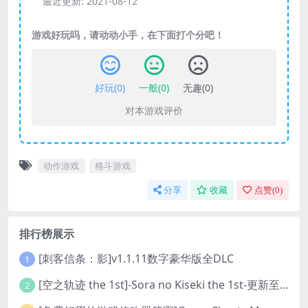
最近更新:
2021-08-12
游戏好玩吗，请动动小手，在下面打个分吧！
好玩(
0
)
一般(
0
)
无趣(
0
)
对本游戏评价
动作游戏
格斗游戏
分享
收藏
点赞(
0
)
排行榜展示
[刺客信条：影]v1.1.11数字豪华版全DLC
1
[空之轨迹 the 1st]-Sora no Kiseki the 1st-更新至v1.06.4-全DLC
2