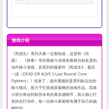
操作系统:
操作系统:
Windows Vista/7/8/8.1
Windows Vista/7/8/8.1
(32bit/64bit)
(32bit/64bit)
游戏介绍
处理器:
处理器:
Core i7 870 over
Core i7 2600 over
内存:
内存:
2 GB RAM
4 GB RAM
《死或生》系列大家一定都知道，这是和《街
最低
推荐
显卡:
显卡:
1280×720 pixel over
1920×1080 pixel over True
配置
配置
DirectX 版本:
Color ※4K Compatible
9.0c
霸》、《铁拳》等经典格斗游戏有着相当知名度的
网络:
DirectX 版本:
宽带互联网连接
9.0c
动作格斗游戏，其系列的最新作《死或生5：最后
存储空间:
网络:
宽带互联网连接
需要 15 GB 可用空间
一战（DEAD OR ALIVE 5 Last Round: Core
声卡:
存储空间:
DirectX 9.0c over
需要 15 GB 可用空间
Fighters）》也来了，该作遵循的是系列标志化的
附注事项:
声卡:
DirectX 9.0c over
格斗模式，致力于打造画质最棒的游戏作品。其格
斗部分将达到前所未有的真实感细节，加入精心打
造的击打动作，每一位格斗家都将有属于自己的巅
峰时刻。