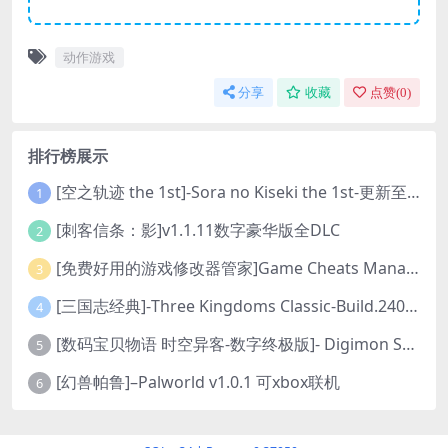
动作游戏
分享
收藏
点赞(
0
)
排行榜展示
[空之轨迹 the 1st]-Sora no Kiseki the 1st-更新至v1.06.4-全DLC
1
[刺客信条：影]v1.1.11数字豪华版全DLC
2
[免费好用的游戏修改器管家]Game Cheats Manager
3
[三国志经典]-Three Kingdoms Classic-Build.24048091-v1.0.0+5
4
[数码宝贝物语 时空异客-数字终极版]- Digimon Story Time Stranger-Build.23514637
5
[幻兽帕鲁]–Palworld v1.0.1 可xbox联机
6